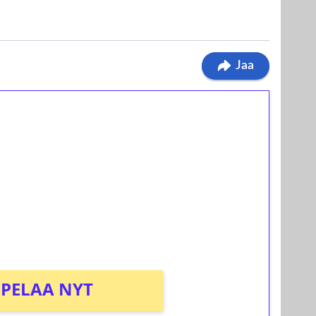
Jaa
ilmaiskierroksia ilman
osta Tuohi 1000 -peliin (arvo 0,20€ per
PELAA NYT