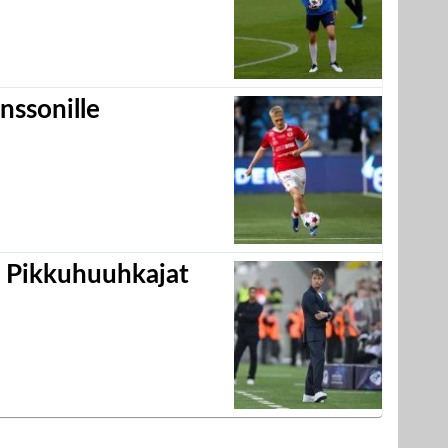
nssonille
i Pikkuhuuhkajat