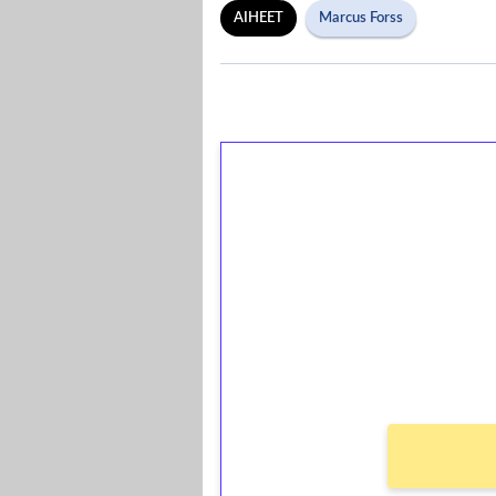
AIHEET
Marcus Forss
1€ = 10€ arvosta 
kierrätystä!
Talleta 1€
Saat heti 50 ilmaiskierr
kierros)!
Ei kierrätysvaatimusta!