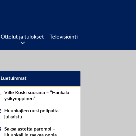
Ottelut ja tulokset
Televisiointi
Luetuimmat
Ville Koski suorana – ”Hankala
ysikymppinen”
Huuhkajien uusi pelipaita
julkaistu
Saksa astetta parempi –
Huuhkajille raakaa oppia