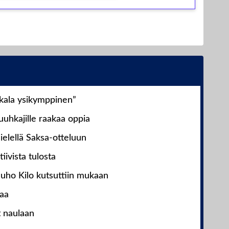
nkala ysikymppinen”
uhkajille raakaa oppia
ielellä Saksa-otteluun
iivista tulosta
Juho Kilo kutsuttiin mukaan
laa
t naulaan