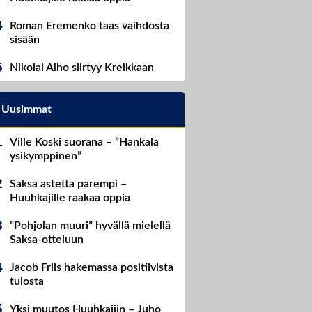
Roman Eremenko taas vaihdosta
sisään
Nikolai Alho siirtyy Kreikkaan
Uusimmat
Ville Koski suorana – ”Hankala
ysikymppinen”
Saksa astetta parempi –
Huuhkajille raakaa oppia
”Pohjolan muuri” hyvällä mielellä
Saksa-otteluun
Jacob Friis hakemassa positiivista
tulosta
Yksi muutos Huuhkajiin – Juho