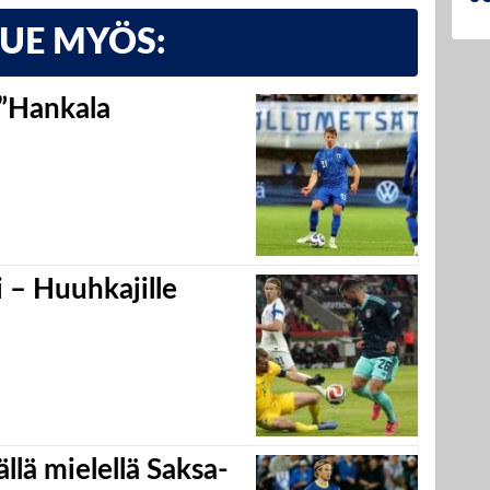
LUE MYÖS:
 ”Hankala
 – Huuhkajille
llä mielellä Saksa-