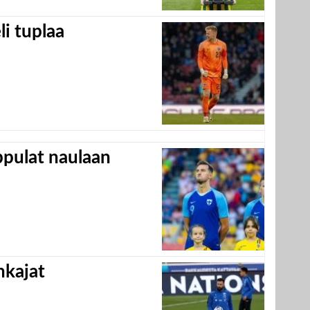
eli tuplaa
appulat naulaan
hkajat