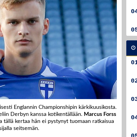
lisesti Englannin Championshipin kärkikuusikosta.
eliin Derbyn kanssa kotikentällään.
Marcus Forss
tta tällä kertaa hän ei pystynyt tuomaan ratkaisua
ijalla seitsemän.