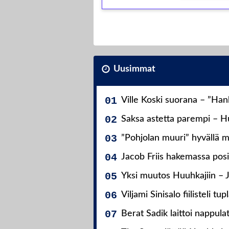
Uusimmat
Ville Koski suorana – ”Ha
Saksa astetta parempi – Hu
”Pohjolan muuri” hyvällä m
Jacob Friis hakemassa posit
Yksi muutos Huuhkajiin – 
Viljami Sinisalo fiilisteli tup
Berat Sadik laittoi nappula