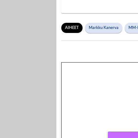
AIHEET
Markku Kanerva
MM-k
🎁 Huipputarjous
kierrätysvapaa m
peliin – vain 1 eur
Peli: Reactoonz
Vain uusille asiakkaille!