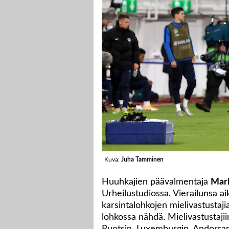
Kuva:
Juha Tamminen
Huuhkajien päävalmentaja
Mar
Urheilustudiossa. Vierailunsa 
karsintalohkojen mielivastustaji
lohkossa nähdä. Mielivastustajii
Ruotsin, Luxemburgin, Andorran