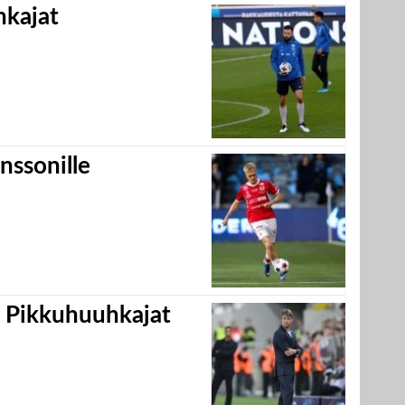
hkajat
nssonille
i Pikkuhuuhkajat