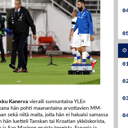
kku Kanerva
vieraili sunnuntaina YLEn
aikana hän pohti maanantaina arvottavien MM-
aan sekä niitä maita, joita hän ei haluaisi samassa
n hän luetteli Tanskan tai Kroatian ykköskorista,
 ja San Marinon muista koreista. Espanja ja