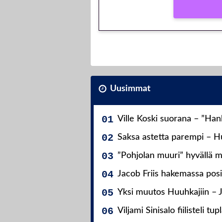
Uusimmat
Ville Koski suorana – ”Ha
Saksa astetta parempi – Hu
”Pohjolan muuri” hyvällä m
Jacob Friis hakemassa posit
Yksi muutos Huuhkajiin – 
Viljami Sinisalo fiilisteli tup