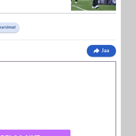
arsinnat
Jaa
 jatkuu: 10 euron
egakierros Reactoonz-
olla!