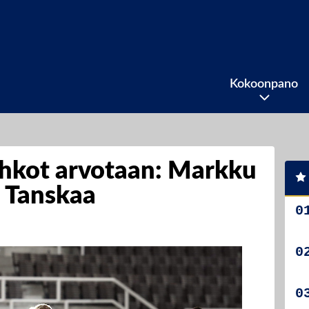
Kokoonpano
hkot arvotaan: Markku
 Tanskaa