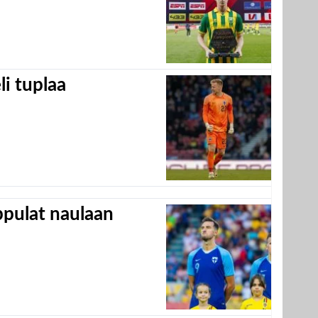
eli tuplaa
appulat naulaan