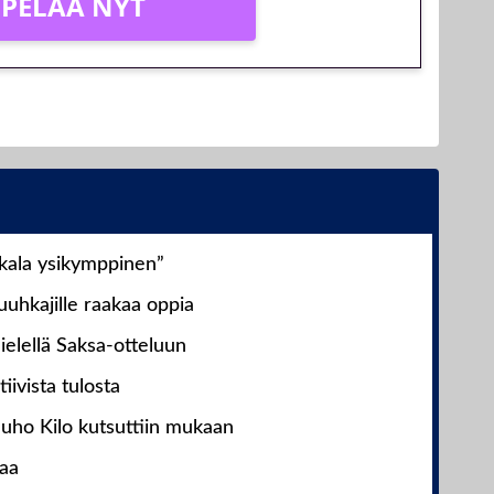
PELAA NYT
nkala ysikymppinen”
uhkajille raakaa oppia
ielellä Saksa-otteluun
iivista tulosta
Juho Kilo kutsuttiin mukaan
laa