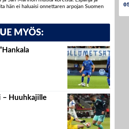
joita hän ei haluaisi onnettaren arpojan Suomen
LUE MYÖS:
 ”Hankala
 – Huuhkajille