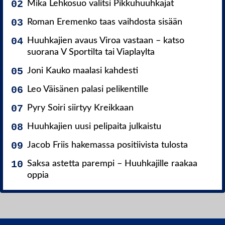
Mika Lehkosuo valitsi Pikkuhuuhkajat
Roman Eremenko taas vaihdosta sisään
Huuhkajien avaus Viroa vastaan – katso
suorana V Sportilta tai Viaplaylta
Joni Kauko maalasi kahdesti
Leo Väisänen palasi pelikentille
Pyry Soiri siirtyy Kreikkaan
Huuhkajien uusi pelipaita julkaistu
Jacob Friis hakemassa positiivista tulosta
Saksa astetta parempi – Huuhkajille raakaa
oppia