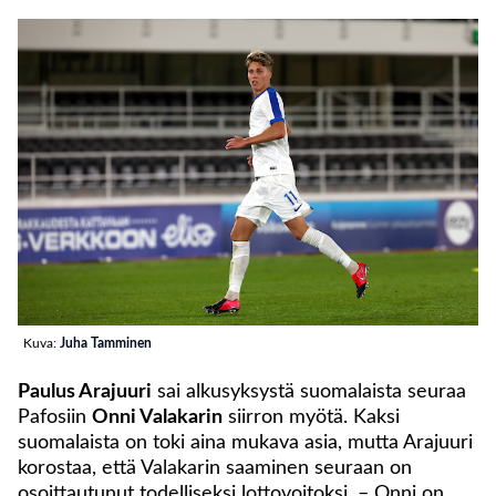
Kuva:
Juha Tamminen
Paulus Arajuuri
sai alkusyksystä suomalaista seuraa
Pafosiin
Onni Valakarin
siirron myötä. Kaksi
suomalaista on toki aina mukava asia, mutta Arajuuri
korostaa, että Valakarin saaminen seuraan on
osoittautunut todelliseksi lottovoitoksi. – Onni on