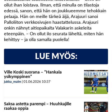
ollut ihan loistava. Ilman, että minulla on tilastoja
edessä, sanon, että hän on joukkueemme tehokkain
pelaaja. Hän on meille tärkeä äijä, Arajuuri sanoi
Palloliiton verkkosivujen haastattelussa. Arajuuri
onkin nähnyt aitiopaikalta Valakarin askeleita
eteenpäin. – On ollut ilo seurata läheltä, miten hän
kehittyy – ja olla samalla puolella!
LUE MYÖS:
Ville Koski suorana – ”Hankala
ysikymppinen”
jukka_malm
|
01.06.2026
10:37
Saksa astetta parempi – Huuhkajille
raakaa oppia