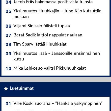
Jacob Friis hakemassa positiivista tulosta
Yksi muutos Huuhkajiin – Juho Kilo kutsuttiin
mukaan
Viljami Sinisalo fiilisteli tuplaa
Berat Sadik laittoi nappulat naulaan
Tim Sparv jättää Huuhkajat
Yksi muutos lisää – Janssonille ensimmäinen
kutsu
Mika Lehkosuo valitsi Pikkuhuuhkajat
Luetuimmat
Ville Koski suorana – ”Hankala ysikymppinen”