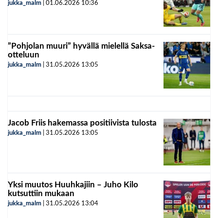
jukka_malm
|
01.06.2026
10:36
”Pohjolan muuri” hyvällä mielellä Saksa-
otteluun
jukka_malm
|
31.05.2026
13:05
Jacob Friis hakemassa positiivista tulosta
jukka_malm
|
31.05.2026
13:05
Yksi muutos Huuhkajiin – Juho Kilo
kutsuttiin mukaan
jukka_malm
|
31.05.2026
13:04