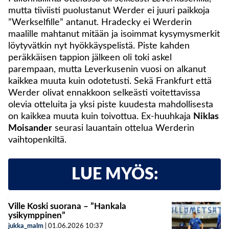
mutta tiiviisti puolustanut Werder ei juuri paikkoja
”Werkselfille” antanut. Hradecky ei Werderin
maalille mahtanut mitään ja isoimmat kysymysmerkit
löytyvätkin nyt hyökkäyspelistä. Piste kahden
peräkkäisen tappion jälkeen oli toki askel
parempaan, mutta Leverkusenin vuosi on alkanut
kaikkea muuta kuin odotetusti. Sekä Frankfurt että
Werder olivat ennakkoon selkeästi voitettavissa
olevia otteluita ja yksi piste kuudesta mahdollisesta
on kaikkea muuta kuin toivottua. Ex-huuhkaja
Niklas
Moisander
seurasi lauantain ottelua Werderin
vaihtopenkiltä.
LUE MYÖS:
Ville Koski suorana – ”Hankala
ysikymppinen”
jukka_malm
|
01.06.2026
10:37