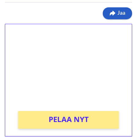
Jaa
1€ = 10€ arvosta
ilmaiskierroksia ilman
kierrätystä!
Talleta 1€
Saat heti 50 ilmaiskierrosta Tuohi 1000 -
peliin (arvo 0,20€ per kierros)!
Ei kierrätysvaatimusta!
PELAA NYT