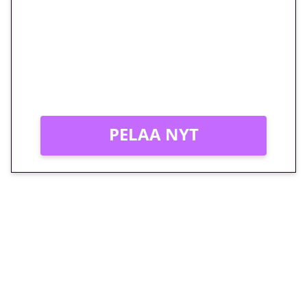
megakierros Reactoonz-
peliin – vain 1 eurolla!
Peli: Reactoonz
Vain uusille asiakkaille!
PELAA NYT