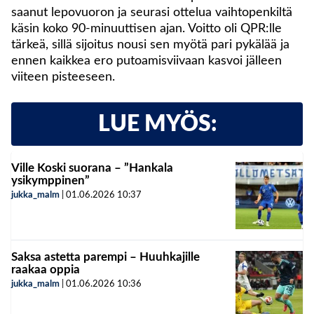
saanut lepovuoron ja seurasi ottelua vaihtopenkiltä
käsin koko 90-minuuttisen ajan. Voitto oli QPR:lle
tärkeä, sillä sijoitus nousi sen myötä pari pykälää ja
ennen kaikkea ero putoamisviivaan kasvoi jälleen
viiteen pisteeseen.
LUE MYÖS:
Ville Koski suorana – ”Hankala
ysikymppinen”
jukka_malm
|
01.06.2026
10:37
Saksa astetta parempi – Huuhkajille
raakaa oppia
jukka_malm
|
01.06.2026
10:36