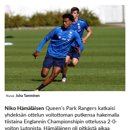
Kuva:
Juha Tamminen
Niko Hämäläisen
Queen’s Park Rangers katkaisi
yhdeksän ottelun voitottoman putkensa hakemalla
tiistaina Englannin Championshipin ottelussa 2-0-
voiton Lutonista. Hämäläinen oli pitkästä aikaa