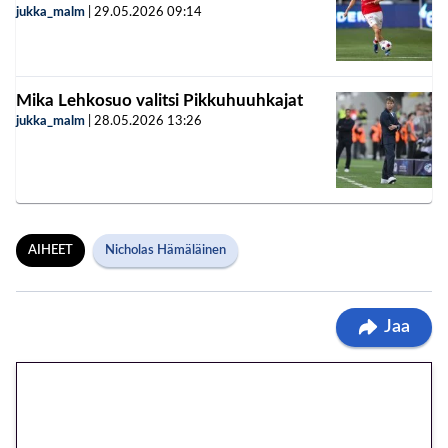
jukka_malm
|
29.05.2026
09:14
Mika Lehkosuo valitsi Pikkuhuuhkajat
jukka_malm
|
28.05.2026
13:26
AIHEET
Nicholas Hämäläinen
Jaa
🎁 Huipputarjous jatkuu: 10
euron kierrätysvapaa