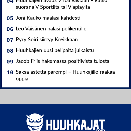
Huuhkajien avaus Viroa vastaan – katso
suorana V Sportilta tai Viaplaylta
Joni Kauko maalasi kahdesti
Leo Väisänen palasi pelikentille
Pyry Soiri siirtyy Kreikkaan
Huuhkajien uusi pelipaita julkaistu
Jacob Friis hakemassa positiivista tulosta
Saksa astetta parempi – Huuhkajille raakaa
oppia