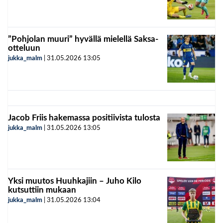
”Pohjolan muuri” hyvällä mielellä Saksa-
otteluun
jukka_malm
|
31.05.2026
13:05
Jacob Friis hakemassa positiivista tulosta
jukka_malm
|
31.05.2026
13:05
Yksi muutos Huuhkajiin – Juho Kilo
kutsuttiin mukaan
jukka_malm
|
31.05.2026
13:04