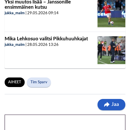
Yksi muutos lisää – Janssonille
ensimmäinen kutsu
jukka_malm
|
29.05.2026
09:14
Mika Lehkosuo valitsi Pikkuhuuhkajat
jukka_malm
|
28.05.2026
13:26
AIHEET
Tim Sparv
Jaa
🎁 Huipputarjous jatkuu: 10