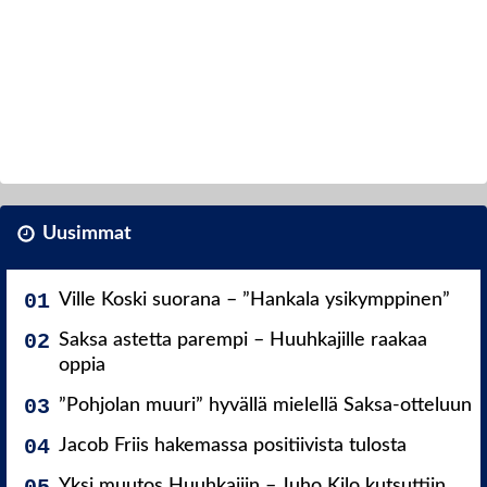
Uusimmat
Ville Koski suorana – ”Hankala ysikymppinen”
Saksa astetta parempi – Huuhkajille raakaa
oppia
”Pohjolan muuri” hyvällä mielellä Saksa-otteluun
Jacob Friis hakemassa positiivista tulosta
Yksi muutos Huuhkajiin – Juho Kilo kutsuttiin