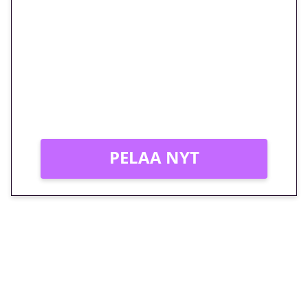
euron kierrätysvapaa
megakierros Reactoonz-
peliin – vain 1 eurolla!
Peli: Reactoonz
Vain uusille asiakkaille!
PELAA NYT