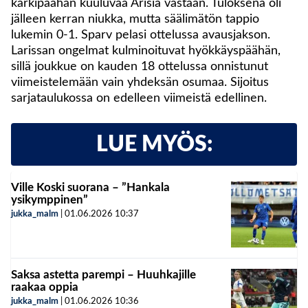
kärkipäähän kuuluvaa Arisia vastaan. Tuloksena oli
jälleen kerran niukka, mutta säälimätön tappio
lukemin 0-1. Sparv pelasi ottelussa avausjakson.
Larissan ongelmat kulminoituvat hyökkäyspäähän,
sillä joukkue on kauden 18 ottelussa onnistunut
viimeistelemään vain yhdeksän osumaa. Sijoitus
sarjataulukossa on edelleen viimeistä edellinen.
LUE MYÖS:
Ville Koski suorana – ”Hankala
ysikymppinen”
jukka_malm
|
01.06.2026
10:37
Saksa astetta parempi – Huuhkajille
raakaa oppia
jukka_malm
|
01.06.2026
10:36