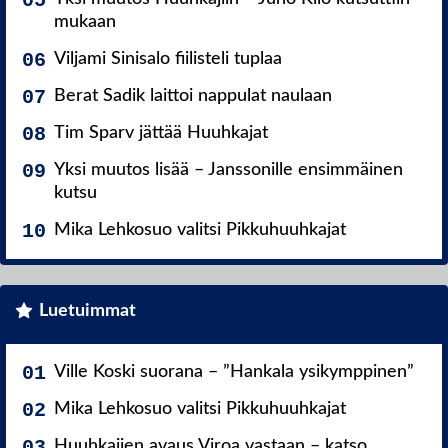
mukaan
Viljami Sinisalo fiilisteli tuplaa
Berat Sadik laittoi nappulat naulaan
Tim Sparv jättää Huuhkajat
Yksi muutos lisää – Janssonille ensimmäinen
kutsu
Mika Lehkosuo valitsi Pikkuhuuhkajat
Luetuimmat
Ville Koski suorana – ”Hankala ysikymppinen”
Mika Lehkosuo valitsi Pikkuhuuhkajat
Huuhkajien avaus Viroa vastaan – katso