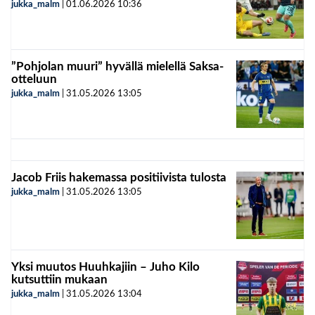
jukka_malm
|
01.06.2026
10:36
”Pohjolan muuri” hyvällä mielellä Saksa-
otteluun
jukka_malm
|
31.05.2026
13:05
Jacob Friis hakemassa positiivista tulosta
jukka_malm
|
31.05.2026
13:05
Yksi muutos Huuhkajiin – Juho Kilo
kutsuttiin mukaan
jukka_malm
|
31.05.2026
13:04