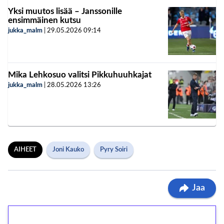
Yksi muutos lisää – Janssonille
ensimmäinen kutsu
jukka_malm
|
29.05.2026
09:14
Mika Lehkosuo valitsi Pikkuhuuhkajat
jukka_malm
|
28.05.2026
13:26
AIHEET
Joni Kauko
Pyry Soiri
Jaa