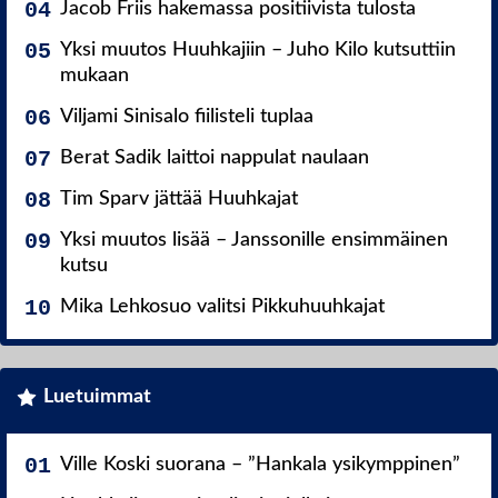
Jacob Friis hakemassa positiivista tulosta
Yksi muutos Huuhkajiin – Juho Kilo kutsuttiin
mukaan
Viljami Sinisalo fiilisteli tuplaa
Berat Sadik laittoi nappulat naulaan
Tim Sparv jättää Huuhkajat
Yksi muutos lisää – Janssonille ensimmäinen
kutsu
Mika Lehkosuo valitsi Pikkuhuuhkajat
Luetuimmat
Ville Koski suorana – ”Hankala ysikymppinen”