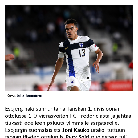
Kuva:
Juha Tamminen
Esbjerg haki sunnuntaina Tanskan 1. divisioonan
ottelussa 1-0-vierasvoiton FC Fredericiasta ja jahtaa
tiukasti edelleen paluuta ylimmälle sarjatasolle.
Esbjergin suomalaisista
Joni Kauko
urakoi tuttuun
tapaan täyden ottelun ja
Pyry Soiri
puolestaan tuli