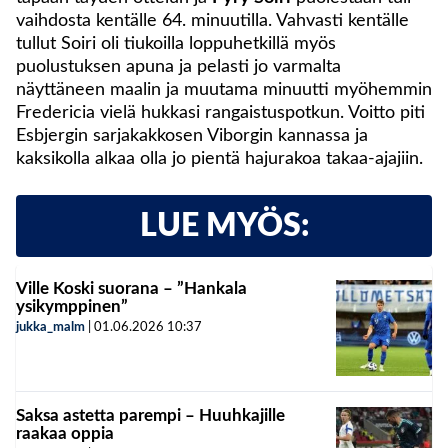
vaihdosta kentälle 64. minuutilla. Vahvasti kentälle
tullut Soiri oli tiukoilla loppuhetkillä myös
puolustuksen apuna ja pelasti jo varmalta
näyttäneen maalin ja muutama minuutti myöhemmin
Fredericia vielä hukkasi rangaistuspotkun. Voitto piti
Esbjergin sarjakakkosen Viborgin kannassa ja
kaksikolla alkaa olla jo pientä hajurakoa takaa-ajajiin.
LUE MYÖS:
Ville Koski suorana – ”Hankala
ysikymppinen”
jukka_malm
|
01.06.2026
10:37
Saksa astetta parempi – Huuhkajille
raakaa oppia