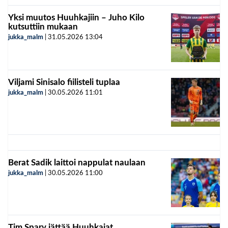
Yksi muutos Huuhkajiin – Juho Kilo
kutsuttiin mukaan
jukka_malm
|
31.05.2026
13:04
Viljami Sinisalo fiilisteli tuplaa
jukka_malm
|
30.05.2026
11:01
Berat Sadik laittoi nappulat naulaan
jukka_malm
|
30.05.2026
11:00
Tim Sparv jättää Huuhkajat