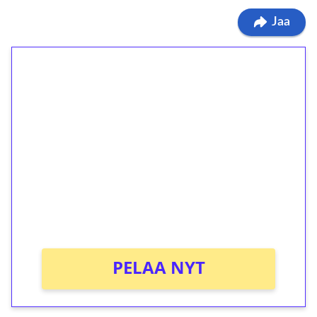
Jaa
1€ = 10€ arvosta
ilmaiskierroksia ilman
kierrätystä!
Talleta 1€
Saat heti 50 ilmaiskierrosta Tuohi 1000 -
peliin (arvo 0,20€ per kierros)!
Ei kierrätysvaatimusta!
PELAA NYT