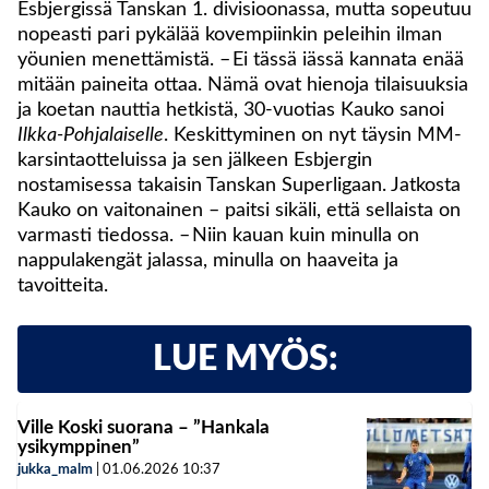
Esbjergissä Tanskan 1. divisioonassa, mutta sopeutuu
nopeasti pari pykälää kovempiinkin peleihin ilman
yöunien menettämistä. – Ei tässä iässä kannata enää
mitään paineita ottaa. Nämä ovat hienoja tilaisuuksia
ja koetan nauttia hetkistä, 30-vuotias Kauko sanoi
Ilkka-Pohjalaiselle
. Keskittyminen on nyt täysin MM-
karsintaotteluissa ja sen jälkeen Esbjergin
nostamisessa takaisin Tanskan Superligaan. Jatkosta
Kauko on vaitonainen – paitsi sikäli, että sellaista on
varmasti tiedossa. – Niin kauan kuin minulla on
nappulakengät jalassa, minulla on haaveita ja
tavoitteita.
LUE MYÖS:
Ville Koski suorana – ”Hankala
ysikymppinen”
jukka_malm
|
01.06.2026
10:37