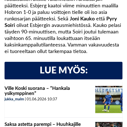
päätteeksi. Esbjerg kaatoi viime minuuttien maalilla
Hobron 1-0 ja paluu voittojen tielle oli iso asia
runkosarjan päätteeksi. Sekä
Joni Kauko
että
Pyry
Soiri
olivat Esbjergin avausmiehistössä. Kauko pelasi
täyden 90-minuuttisen, mutta Soiri joutui tulemaan
vaihtoon 65. minuutilla loukattuaan itseään
kaksinkamppailutilanteessa. Vamman vakavuudesta
ei tuoreeltaan ollut tarkempaa tietoa.
LUE MYÖS:
Ville Koski suorana – ”Hankala
ysikymppinen”
jukka_malm
|
01.06.2026
10:37
Saksa astetta parempi – Huuhkajille