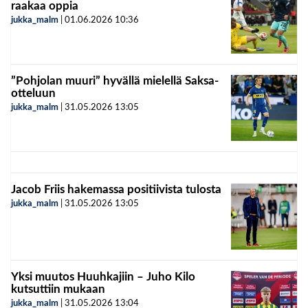
raakaa oppia
jukka_malm
|
01.06.2026
10:36
”Pohjolan muuri” hyvällä mielellä Saksa-
otteluun
jukka_malm
|
31.05.2026
13:05
Jacob Friis hakemassa positiivista tulosta
jukka_malm
|
31.05.2026
13:05
Yksi muutos Huuhkajiin – Juho Kilo
kutsuttiin mukaan
jukka_malm
|
31.05.2026
13:04