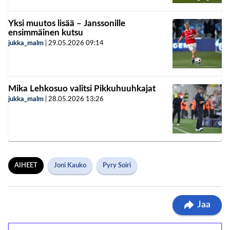
Yksi muutos lisää – Janssonille
ensimmäinen kutsu
jukka_malm
|
29.05.2026
09:14
Mika Lehkosuo valitsi Pikkuhuuhkajat
jukka_malm
|
28.05.2026
13:26
AIHEET
Joni Kauko
Pyry Soiri
Jaa