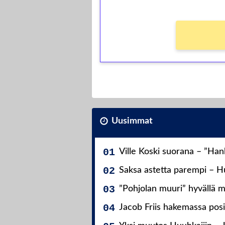
Uusimmat
Ville Koski suorana – ”Ha
Saksa astetta parempi – Hu
”Pohjolan muuri” hyvällä m
Jacob Friis hakemassa posit