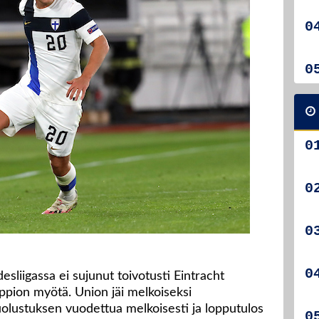
sliigassa ei sujunut toivotusti Eintracht
appion myötä. Union jäi melkoiseksi
puolustuksen vuodettua melkoisesti ja lopputulos