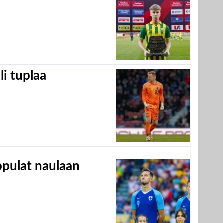
eli tuplaa
appulat naulaan