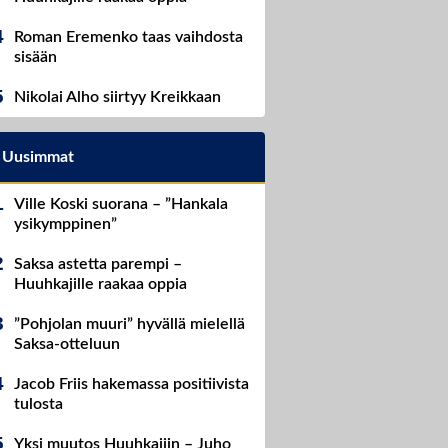
Roman Eremenko taas vaihdosta
sisään
Nikolai Alho siirtyy Kreikkaan
Uusimmat
Ville Koski suorana – ”Hankala
ysikymppinen”
Saksa astetta parempi –
Huuhkajille raakaa oppia
”Pohjolan muuri” hyvällä mielellä
Saksa-otteluun
Jacob Friis hakemassa positiivista
tulosta
Yksi muutos Huuhkajiin – Juho