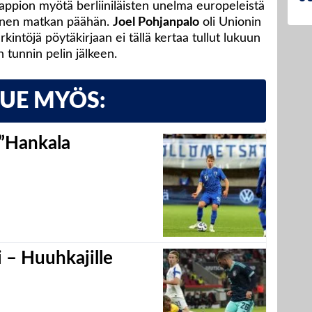
. Tappion myötä berliiniläisten unelma europeleistä
pienen matkan päähän.
Joel Pohjanpalo
oli Unionin
ntöjä pöytäkirjaan ei tällä kertaa tullut lukuun
n tunnin pelin jälkeen.
LUE MYÖS:
 ”Hankala
 – Huuhkajille