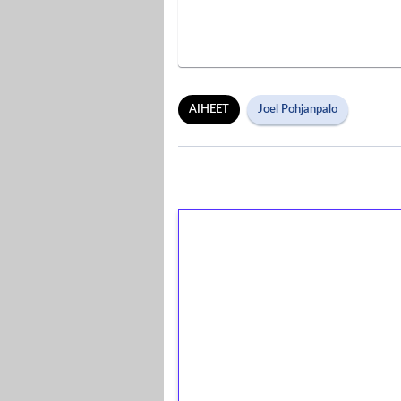
AIHEET
Joel Pohjanpalo
1€ = 10€ arvosta 
kierrätystä!
Talleta 1€
Saat heti 50 ilmaiskierr
kierros)!
Ei kierrätysvaatimusta!