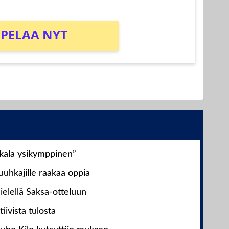
PELAA NYT
nkala ysikymppinen”
uhkajille raakaa oppia
ielellä Saksa-otteluun
iivista tulosta