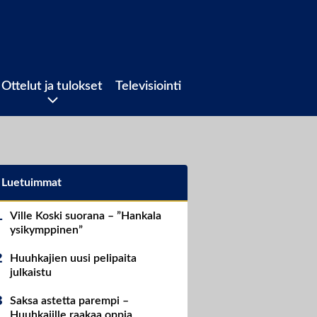
Ottelut ja tulokset
Televisiointi
Luetuimmat
Ville Koski suorana – ”Hankala
ysikymppinen”
Huuhkajien uusi pelipaita
julkaistu
Saksa astetta parempi –
Huuhkajille raakaa oppia