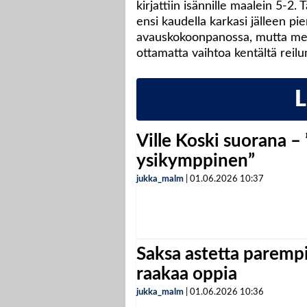
kirjattiin isännille maalein 5-2
ensi kaudella karkasi jälleen 
avauskokoonpanossa, mutta merki
ottamatta vaihtoa kentältä reilu
Ville Koski suorana –
ysikymppinen”
jukka_malm
|
01.06.2026
10:37
Saksa astetta parempi
raakaa oppia
jukka_malm
|
01.06.2026
10:36