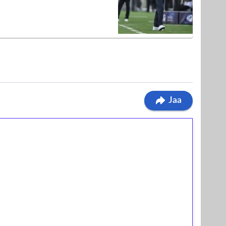
Jaa
ilmaiskierroksia ilman
osta Tuohi 1000 -peliin (arvo 0,20€ per