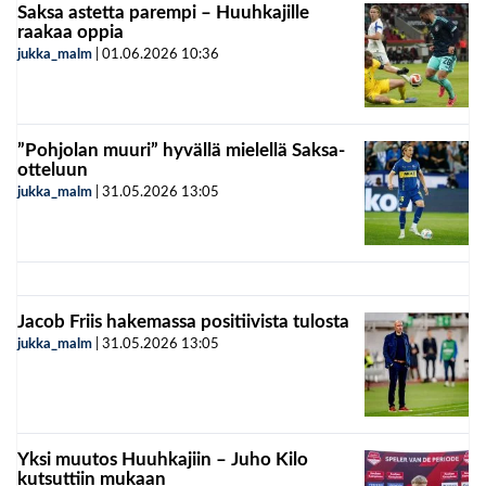
Saksa astetta parempi – Huuhkajille
raakaa oppia
jukka_malm
|
01.06.2026
10:36
”Pohjolan muuri” hyvällä mielellä Saksa-
otteluun
jukka_malm
|
31.05.2026
13:05
Jacob Friis hakemassa positiivista tulosta
jukka_malm
|
31.05.2026
13:05
Yksi muutos Huuhkajiin – Juho Kilo
kutsuttiin mukaan