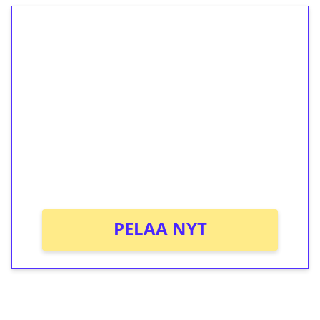
1€ = 10€ arvosta
ilmaiskierroksia ilman
kierrätystä!
Talleta 1€
Saat heti 50 ilmaiskierrosta Tuohi 1000 -
peliin (arvo 0,20€ per kierros)!
Ei kierrätysvaatimusta!
PELAA NYT