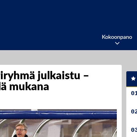
Kokoonpano
iryhmä julkaistu –
elä mukana