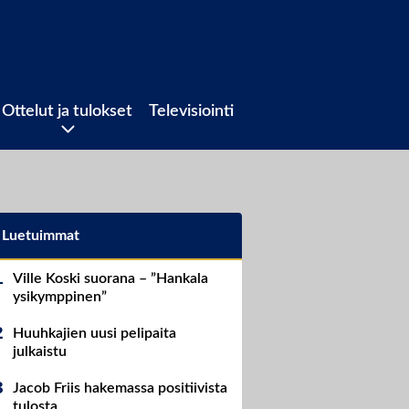
Ottelut ja tulokset
Televisiointi
Luetuimmat
Ville Koski suorana – ”Hankala
ysikymppinen”
Huuhkajien uusi pelipaita
julkaistu
Jacob Friis hakemassa positiivista
tulosta