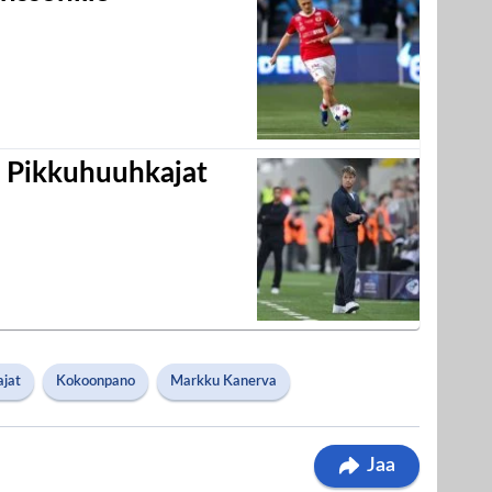
i Pikkuhuuhkajat
jat
Kokoonpano
Markku Kanerva
Jaa