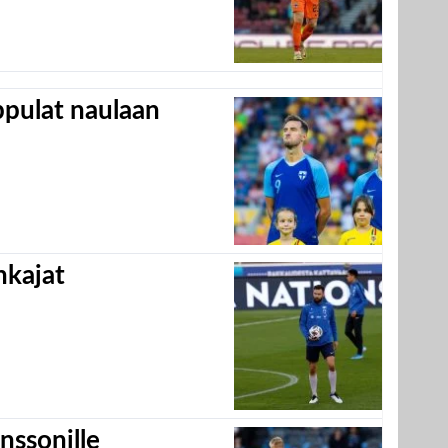
appulat naulaan
hkajat
nssonille