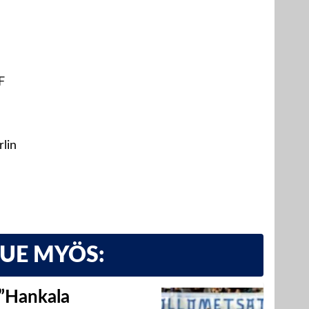
F
lin
LUE MYÖS:
 ”Hankala