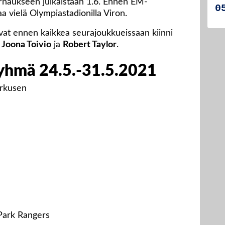
rnaukseen julkaistaan 1.6. Ennen EM-
 vielä Olympiastadionilla Viron.
at ennen kaikkea seurajoukkueissaan kiinni
, Joona Toivio
ja
Robert Taylor
.
ryhmä 24.5.-31.5.2021
erkusen
Park Rangers