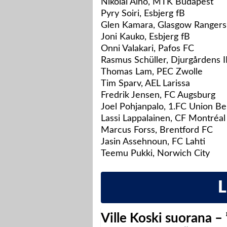
Nikolai Alho, MTK Budapest
Pyry Soiri, Esbjerg fB
Glen Kamara, Glasgow Rangers
Joni Kauko, Esbjerg fB
Onni Valakari, Pafos FC
Rasmus Schüller, Djurgårdens I
Thomas Lam, PEC Zwolle
Tim Sparv, AEL Larissa
Fredrik Jensen, FC Augsburg
Joel Pohjanpalo, 1.FC Union Ber
Lassi Lappalainen, CF Montréal
Marcus Forss, Brentford FC
Jasin Assehnoun, FC Lahti
Teemu Pukki, Norwich City
Ville Koski suorana –