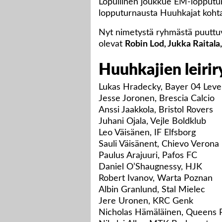
Lopullinen joukkue EM-lopputu
lopputurnausta Huuhkajat kohtaa
Nyt nimetystä ryhmästä puuttuv
olevat
Robin Lod, Jukka Raitala
Huuhkajien leiri
Lukas Hradecky, Bayer 04 Lev
Jesse Joronen, Brescia Calcio
Anssi Jaakkola, Bristol Rovers
Juhani Ojala, Vejle Boldklub
Leo Väisänen, IF Elfsborg
Sauli Väisänent, Chievo Verona
Paulus Arajuuri, Pafos FC
Daniel O’Shaugnessy, HJK
Robert Ivanov, Warta Poznan
Albin Granlund, Stal Mielec
Jere Uronen, KRC Genk
Nicholas Hämäläinen, Queens 