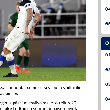
sa sunnuntaina merkitsi viimein voittotilin
ckenille.
in ja pääsi miesylivoimalle jo reilun 20
in
Luke Le Roux’n
suoran punaisen myötä.