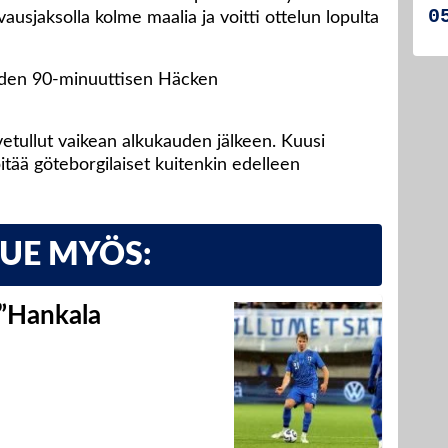
vausjaksolla kolme maalia ja voitti ottelun lopulta
äyden 90-minuuttisen Häcken
rvetullut vaikean alkukauden jälkeen. Kuusi
itää göteborgilaiset kuitenkin edelleen
LUE MYÖS:
 ”Hankala