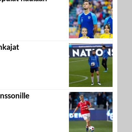
hkajat
nssonille