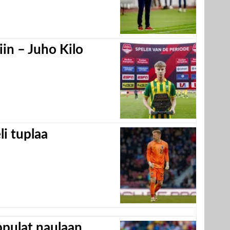
in – Juho Kilo
eli tuplaa
appulat naulaan