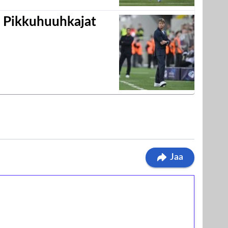
i Pikkuhuuhkajat
Jaa
ilmaiskierroksia ilman