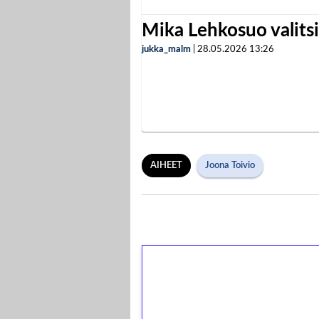
Mika Lehkosuo valits
jukka_malm
|
28.05.2026
13:26
AIHEET
Joona Toivio
1€ = 10€ arvosta 
kierrätystä!