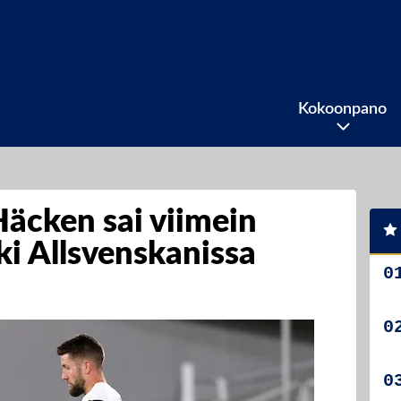
Kokoonpano
Häcken sai viimein
uki Allsvenskanissa