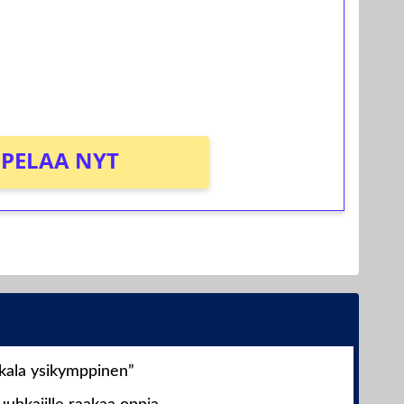
osta Tuohi 1000 -peliin (arvo 0,20€ per
PELAA NYT
nkala ysikymppinen”