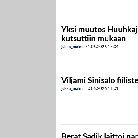
Yksi muutos Huuhkaji
kutsuttiin mukaan
jukka_malm
|
31.05.2026
13:04
Viljami Sinisalo fiilist
jukka_malm
|
30.05.2026
11:01
Berat Sadik laittoi n