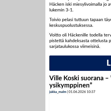
Häcken iski miesylivoimalla jo a
lukemin 3-1.
Toivio pelasi tuttuun tapaan t
keskuspuolustuksessa.
Voitto oli Häckenille todella te
pistettä kahdeksasta ottelusta p
sarjataulukossa viimeisinä.
Ville Koski suorana –
ysikymppinen”
jukka_malm
|
01.06.2026
10:37