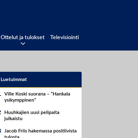
Ottelut ja tulokset
Televisiointi
Luetuimmat
Ville Koski suorana – ”Hankala
ysikymppinen”
Huuhkajien uusi pelipaita
julkaistu
Jacob Friis hakemassa positiivista
tulosta