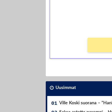
Talleta 1€
Saat heti 50 ilmaiskierr
kierros)!
Ei kierrätysvaatimusta!
Uusimmat
Ville Koski suorana – ”Ha