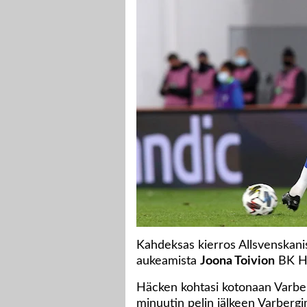
Kahdeksas kierros Allsvenskanis
aukeamista
Joona Toivion
BK Hä
Häcken kohtasi kotonaan Varberg
minuutin pelin jälkeen Varberg