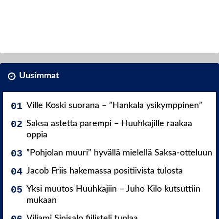
Uusimmat
Ville Koski suorana – ”Hankala ysikymppinen”
Saksa astetta parempi – Huuhkajille raakaa
oppia
”Pohjolan muuri” hyvällä mielellä Saksa-otteluun
Jacob Friis hakemassa positiivista tulosta
Yksi muutos Huuhkajiin – Juho Kilo kutsuttiin
mukaan
Viljami Sinisalo fiilisteli tuplaa