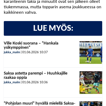
karanteenin takia ja minuutit ovat sen jälkeen olleet
tiukemmassa, mutta topparin asema joukkueessa on
kaikkineen vahva.
LUE MYÖS:
Ville Koski suorana – ”Hankala
ysikymppinen”
jukka_malm
|
01.06.2026
10:37
Saksa astetta parempi – Huuhkajille
raakaa oppia
jukka_malm
|
01.06.2026
10:36
”Pohjolan muuri” hyvällä mielellä Saksa-