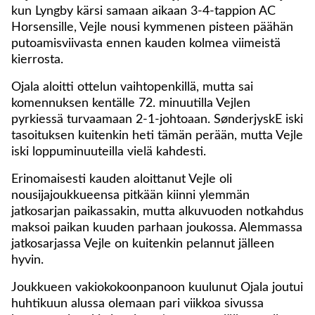
kun Lyngby kärsi samaan aikaan 3-4-tappion AC
Horsensille, Vejle nousi kymmenen pisteen päähän
putoamisviivasta ennen kauden kolmea viimeistä
kierrosta.
Ojala aloitti ottelun vaihtopenkillä, mutta sai
komennuksen kentälle 72. minuutilla Vejlen
pyrkiessä turvaamaan 2-1-johtoaan. SønderjyskE iski
tasoituksen kuitenkin heti tämän perään, mutta Vejle
iski loppuminuuteilla vielä kahdesti.
Erinomaisesti kauden aloittanut Vejle oli
nousijajoukkueensa pitkään kiinni ylemmän
jatkosarjan paikassakin, mutta alkuvuoden notkahdus
maksoi paikan kuuden parhaan joukossa. Alemmassa
jatkosarjassa Vejle on kuitenkin pelannut jälleen
hyvin.
Joukkueen vakiokokoonpanoon kuulunut Ojala joutui
huhtikuun alussa olemaan pari viikkoa sivussa