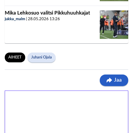
Mika Lehkosuo valitsi Pikkuhuuhkajat
jukka_malm
|
28.05.2026
13:26
AIHEET
Juhani Ojala
Jaa
1€ = 10€ arvosta
ilmaiskierroksia ilman
kierrätystä!