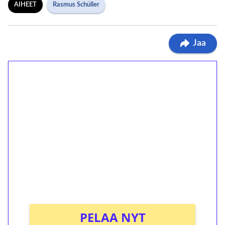
AIHEET
Rasmus Schüller
Jaa
1€ = 10€ arvosta
ilmaiskierroksia ilman
kierrätystä!
Talleta 1€
Saat heti 50 ilmaiskierrosta Tuohi 1000 -
peliin (arvo 0,20€ per kierros)!
Ei kierrätysvaatimusta!
PELAA NYT