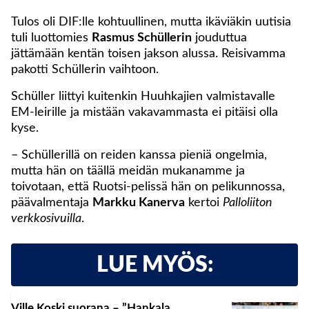
Tulos oli DIF:lle kohtuullinen, mutta ikäviäkin uutisia
tuli luottomies
Rasmus Schüllerin
jouduttua
jättämään kentän toisen jakson alussa. Reisivamma
pakotti Schüllerin vaihtoon.
Schüller liittyi kuitenkin Huuhkajien valmistavalle
EM-leirille ja mistään vakavammasta ei pitäisi olla
kyse.
– Schüllerillä on reiden kanssa pieniä ongelmia,
mutta hän on täällä meidän mukanamme ja
toivotaan, että Ruotsi-pelissä hän on pelikunnossa,
päävalmentaja
Markku Kanerva
kertoi
Palloliiton
verkkosivuilla
.
LUE MYÖS:
Ville Koski suorana – ”Hankala