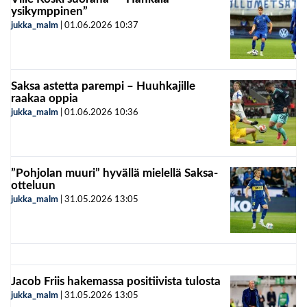
ysikymppinen”
jukka_malm
|
01.06.2026
10:37
Saksa astetta parempi – Huuhkajille
raakaa oppia
jukka_malm
|
01.06.2026
10:36
”Pohjolan muuri” hyvällä mielellä Saksa-
otteluun
jukka_malm
|
31.05.2026
13:05
Jacob Friis hakemassa positiivista tulosta
jukka_malm
|
31.05.2026
13:05