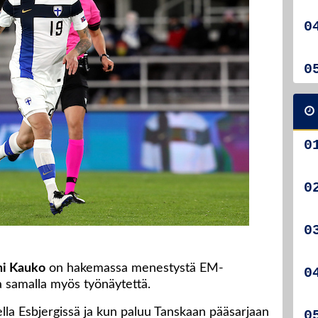
ni Kauko
on hakemassa menestystä EM-
 samalla myös työnäytettä.
lla Esbjergissä ja kun paluu Tanskaan pääsarjaan