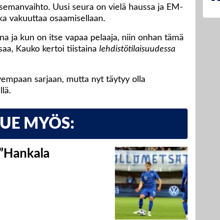
isemanvaihto. Uusi seura on vielä haussa ja EM-
a vakuuttaa osaamisellaan.
una ja kun on itse vapaa pelaaja, niin onhan tämä
aa, Kauko kertoi tiistaina
lehdistötilaisuudessa
empaan sarjaan, mutta nyt täytyy olla
llä.
LUE MYÖS:
 ”Hankala