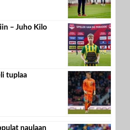
in – Juho Kilo
eli tuplaa
appulat naulaan