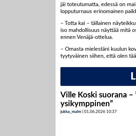
jäi toteutumatta, edessä on ma
lopputurnaus erinomainen paikk
– Totta kai – tällainen näyteikk
iso mahdollisuus näyttää mitä os
ennen Venäjä-ottelua.
– Omasta mielestäni kuulun kov
tyytyväinen siihen, että olen tää
Ville Koski suorana –
ysikymppinen”
jukka_malm
|
01.06.2026
10:37