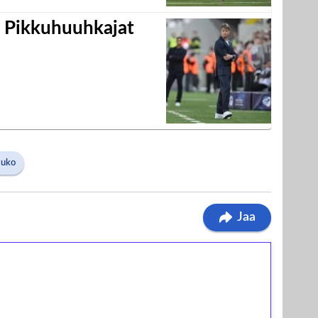
i Pikkuhuuhkajat
auko
Jaa
ilmaiskierroksia ilman