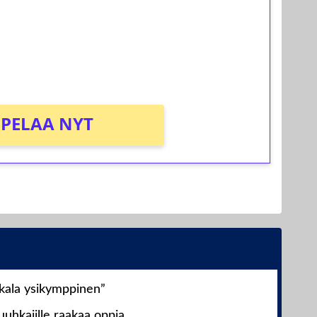
osta Tuohi 1000 -peliin (arvo 0,20€ per
PELAA NYT
nkala ysikymppinen”
uhkajille raakaa oppia