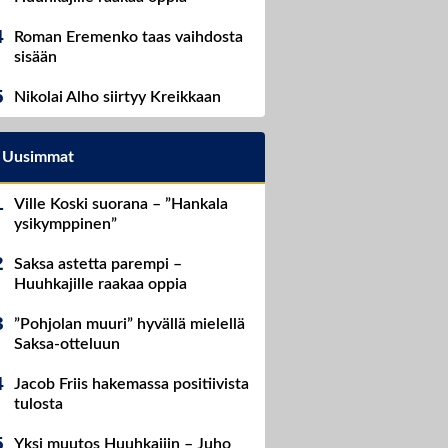
Roman Eremenko taas vaihdosta
sisään
Nikolai Alho siirtyy Kreikkaan
Uusimmat
Ville Koski suorana – ”Hankala
ysikymppinen”
Saksa astetta parempi –
Huuhkajille raakaa oppia
”Pohjolan muuri” hyvällä mielellä
Saksa-otteluun
Jacob Friis hakemassa positiivista
tulosta
Yksi muutos Huuhkajiin – Juho