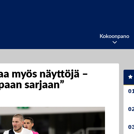
Kokoonpano
aa myös näyttöjä –
paan sarjaan”