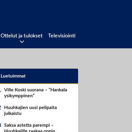
Ottelut ja tulokset
Televisiointi
Luetuimmat
Ville Koski suorana – ”Hankala
ysikymppinen”
Huuhkajien uusi pelipaita
julkaistu
Saksa astetta parempi –
Huuhkajille raakaa oppia