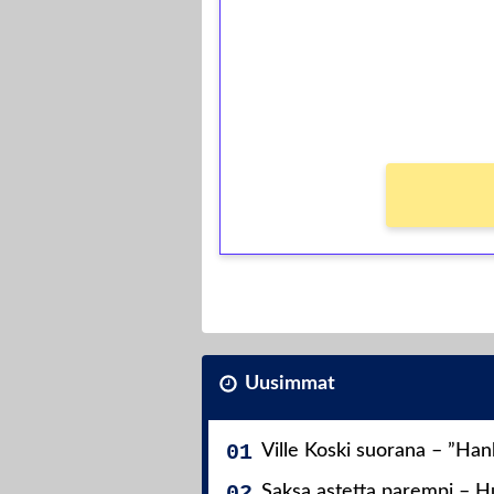
Talleta 1€
Saat heti 50 ilmaiskierr
kierros)!
Ei kierrätysvaatimusta!
Uusimmat
Ville Koski suorana – ”Ha
Saksa astetta parempi – Hu