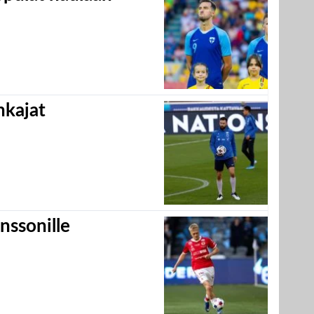
hkajat
nssonille