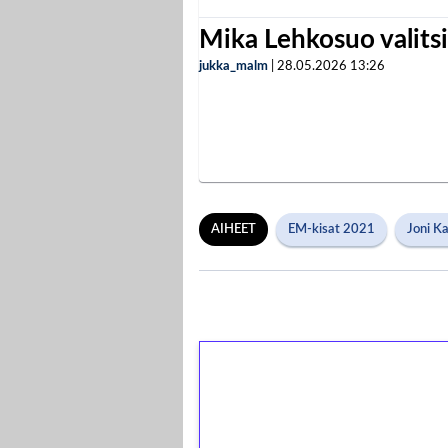
Mika Lehkosuo valits
jukka_malm
|
28.05.2026
13:26
AIHEET
EM-kisat 2021
Joni K
1€ = 10€ arvosta 
kierrätystä!