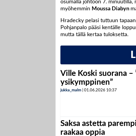
osumalla johtoon 7. minuutilla, 
myöhemmin
Moussa Diabyn
ma
Hradecky pelasi tuttuun tapaan
Pohjanpalo pääsi kentälle loppu
mutta tällä kertaa tuloksetta.
Ville Koski suorana –
ysikymppinen”
jukka_malm
|
01.06.2026
10:37
Saksa astetta parempi
raakaa oppia