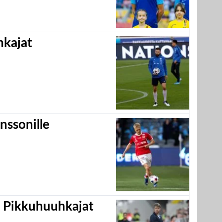
hkajat
nssonille
i Pikkuhuuhkajat