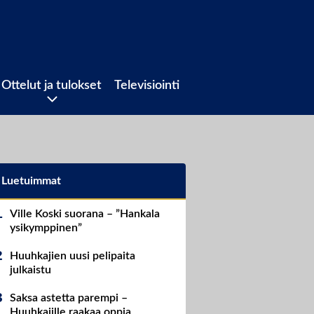
Ottelut ja tulokset
Televisiointi
Luetuimmat
Ville Koski suorana – ”Hankala
ysikymppinen”
Huuhkajien uusi pelipaita
julkaistu
Saksa astetta parempi –
Huuhkajille raakaa oppia