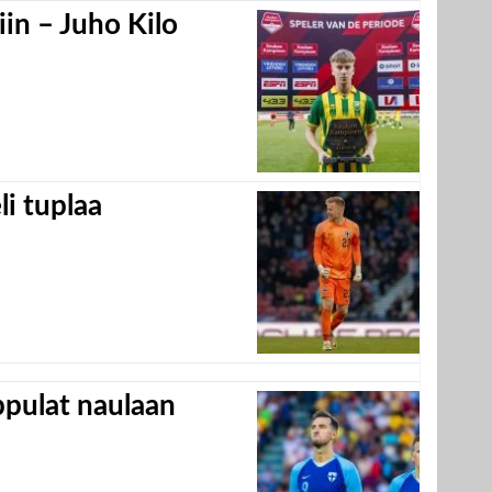
in – Juho Kilo
eli tuplaa
appulat naulaan