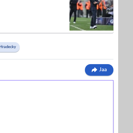
 Hradecky
Jaa
ilmaiskierroksia ilman
osta Tuohi 1000 -peliin (arvo 0,20€ per