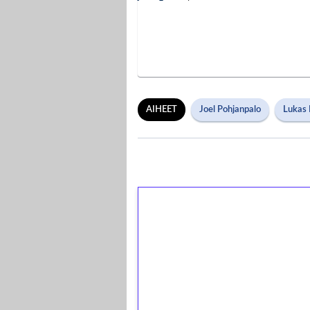
AIHEET
Joel Pohjanpalo
Lukas
1€ = 10€ arvosta 
kierrätystä!
Talleta 1€
Saat heti 50 ilmaiskierr
kierros)!