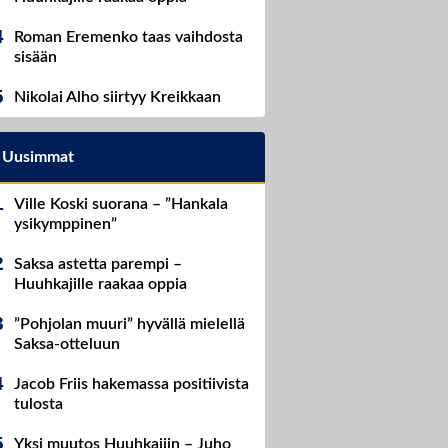
Roman Eremenko taas vaihdosta
sisään
Nikolai Alho siirtyy Kreikkaan
Uusimmat
Ville Koski suorana – ”Hankala
ysikymppinen”
Saksa astetta parempi –
Huuhkajille raakaa oppia
”Pohjolan muuri” hyvällä mielellä
Saksa-otteluun
Jacob Friis hakemassa positiivista
tulosta
Yksi muutos Huuhkajiin – Juho