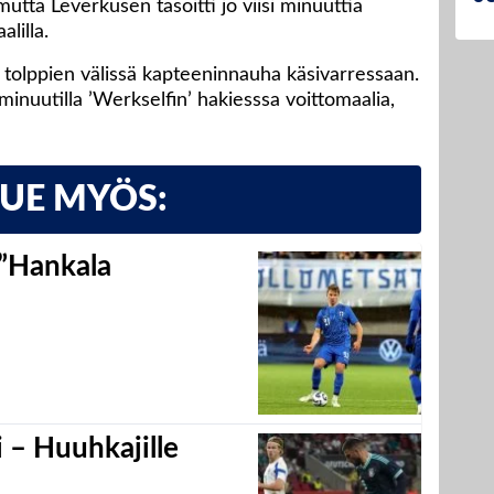
mutta Leverkusen tasoitti jo viisi minuuttia
alilla.
 tolppien välissä kapteeninnauha käsivarressaan.
minuutilla ’Werkselfin’ hakiesssa voittomaalia,
LUE MYÖS:
 ”Hankala
 – Huuhkajille