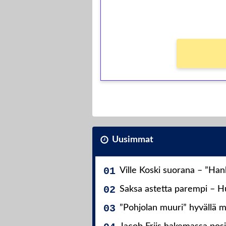
Ei kierrätysvaatimusta!
Uusimmat
Ville Koski suorana – ”Ha
Saksa astetta parempi – Hu
”Pohjolan muuri” hyvällä m