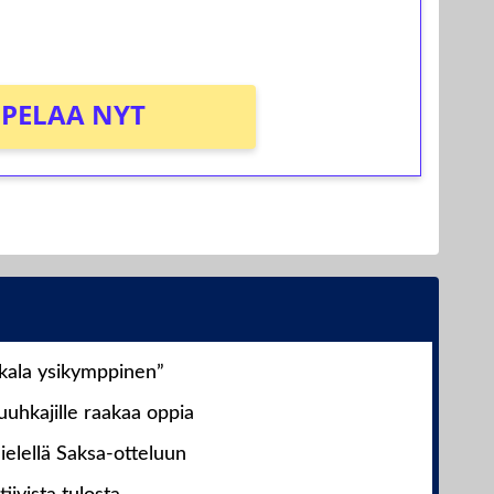
PELAA NYT
nkala ysikymppinen”
uhkajille raakaa oppia
ielellä Saksa-otteluun