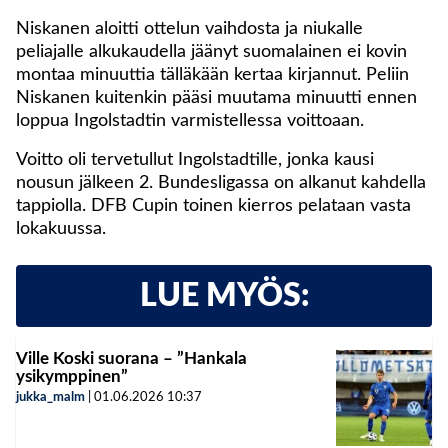
Niskanen aloitti ottelun vaihdosta ja niukalle
peliajalle alkukaudella jäänyt suomalainen ei kovin
montaa minuuttia tälläkään kertaa kirjannut. Peliin
Niskanen kuitenkin pääsi muutama minuutti ennen
loppua Ingolstadtin varmistellessa voittoaan.
Voitto oli tervetullut Ingolstadtille, jonka kausi
nousun jälkeen 2. Bundesligassa on alkanut kahdella
tappiolla. DFB Cupin toinen kierros pelataan vasta
lokakuussa.
LUE MYÖS:
Ville Koski suorana – ”Hankala
ysikymppinen”
jukka_malm
|
01.06.2026
10:37