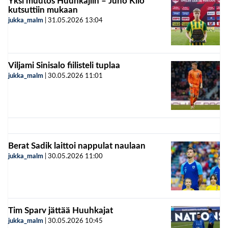
Yksi muutos Huuhkajiin – Juho Kilo
kutsuttiin mukaan
jukka_malm
|
31.05.2026
13:04
Viljami Sinisalo fiilisteli tuplaa
jukka_malm
|
30.05.2026
11:01
Berat Sadik laittoi nappulat naulaan
jukka_malm
|
30.05.2026
11:00
Tim Sparv jättää Huuhkajat
jukka_malm
|
30.05.2026
10:45