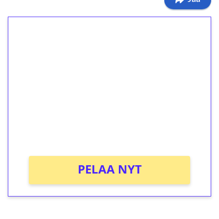
1€ = 10€ arvosta
ilmaiskierroksia ilman
kierrätystä!
Talleta 1€
Saat heti 50 ilmaiskierrosta Tuohi 1000 -
peliin (arvo 0,20€ per kierros)!
Ei kierrätysvaatimusta!
PELAA NYT