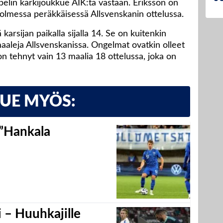
pelin kärkijoukkue AIK:ta vastaan. Eriksson on
olmessa peräkkäisessä Allsvenskanin ottelussa.
 karsijan paikalla sijalla 14. Se on kuitenkin
aaleja Allsvenskanissa. Ongelmat ovatkin olleet
on tehnyt vain 13 maalia 18 ottelussa, joka on
LUE MYÖS:
 ”Hankala
 – Huuhkajille