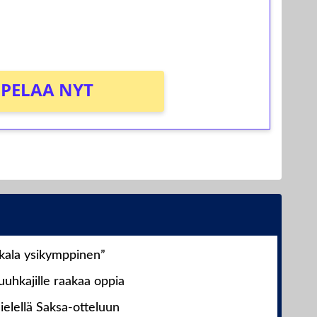
PELAA NYT
nkala ysikymppinen”
uhkajille raakaa oppia
ielellä Saksa-otteluun