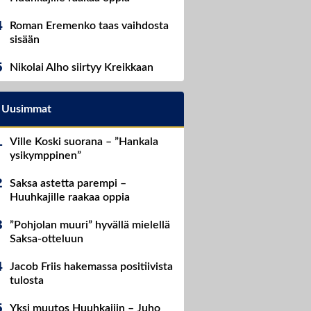
Roman Eremenko taas vaihdosta
sisään
Nikolai Alho siirtyy Kreikkaan
Uusimmat
Ville Koski suorana – ”Hankala
ysikymppinen”
Saksa astetta parempi –
Huuhkajille raakaa oppia
”Pohjolan muuri” hyvällä mielellä
Saksa-otteluun
Jacob Friis hakemassa positiivista
tulosta
Yksi muutos Huuhkajiin – Juho