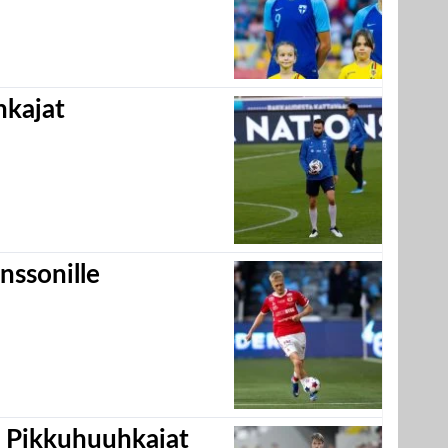
hkajat
nssonille
i Pikkuhuuhkajat