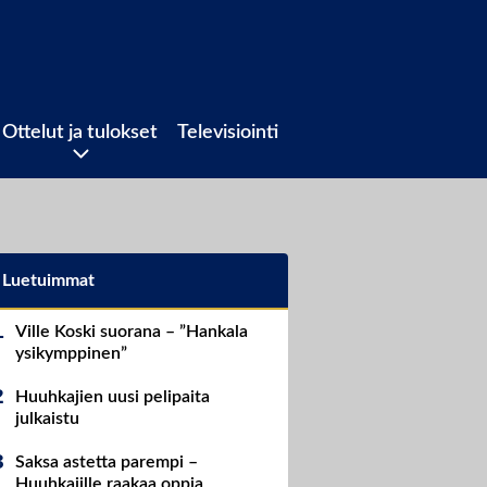
Ottelut ja tulokset
Televisiointi
Luetuimmat
Ville Koski suorana – ”Hankala
ysikymppinen”
Huuhkajien uusi pelipaita
julkaistu
Saksa astetta parempi –
Huuhkajille raakaa oppia