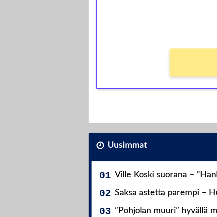
kierros)!
Ei kierrätysvaatimusta!
Uusimmat
Ville Koski suorana – ”Ha
Saksa astetta parempi – Hu
”Pohjolan muuri” hyvällä m