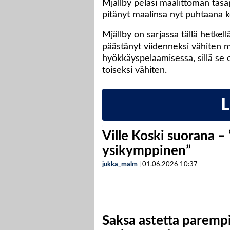
Mjällby pelasi maalittoman tasa
pitänyt maalinsa nyt puhtaana k
Mjällby on sarjassa tällä hetkellä
päästänyt viidenneksi vähiten m
hyökkäyspelaamisessa, sillä se 
toiseksi vähiten.
Ville Koski suorana –
ysikymppinen”
jukka_malm
|
01.06.2026
10:37
Saksa astetta parempi