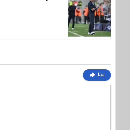
Jaa
ilmaiskierroksia ilman
osta Tuohi 1000 -peliin (arvo 0,20€ per