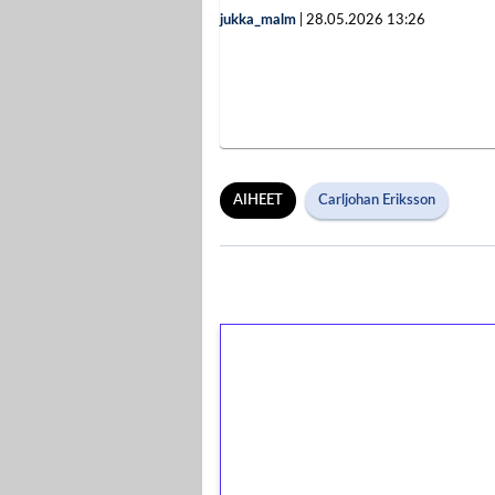
jukka_malm
|
28.05.2026
13:26
AIHEET
Carljohan Eriksson
1€ = 10€ arvosta 
kierrätystä!
Talleta 1€
Saat heti 50 ilmaiskierr