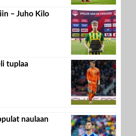
in – Juho Kilo
eli tuplaa
appulat naulaan