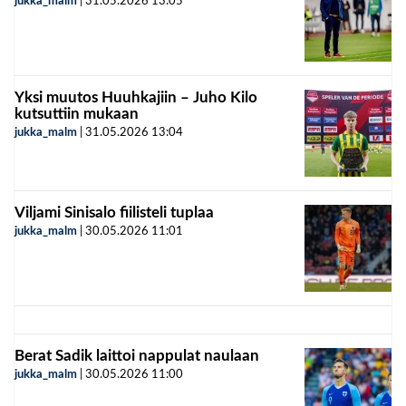
jukka_malm
|
31.05.2026
13:05
Yksi muutos Huuhkajiin – Juho Kilo
kutsuttiin mukaan
jukka_malm
|
31.05.2026
13:04
Viljami Sinisalo fiilisteli tuplaa
jukka_malm
|
30.05.2026
11:01
Berat Sadik laittoi nappulat naulaan
jukka_malm
|
30.05.2026
11:00