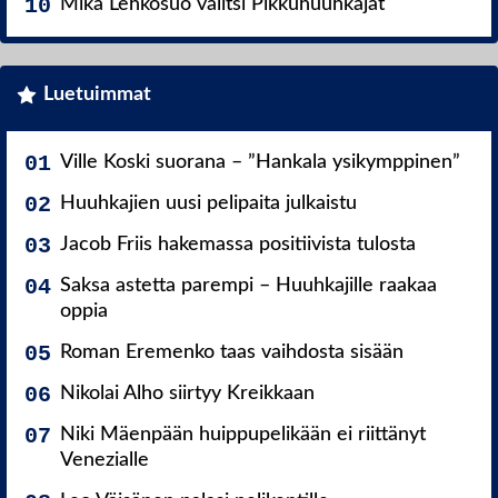
Mika Lehkosuo valitsi Pikkuhuuhkajat
Luetuimmat
Ville Koski suorana – ”Hankala ysikymppinen”
Huuhkajien uusi pelipaita julkaistu
Jacob Friis hakemassa positiivista tulosta
Saksa astetta parempi – Huuhkajille raakaa
oppia
Roman Eremenko taas vaihdosta sisään
Nikolai Alho siirtyy Kreikkaan
Niki Mäenpään huippupelikään ei riittänyt
Venezialle