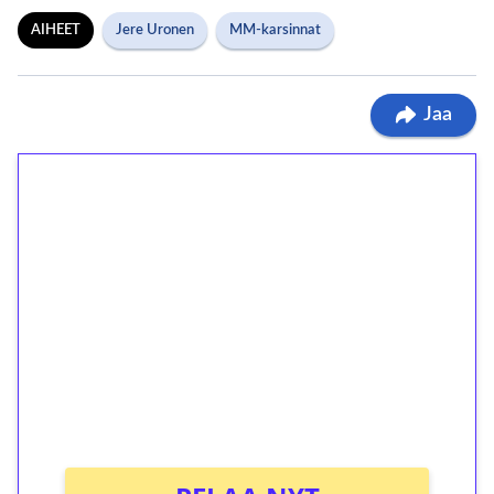
AIHEET
Jere Uronen
MM-karsinnat
Jaa
1€ = 10€ arvosta
ilmaiskierroksia ilman
kierrätystä!
Talleta 1€
Saat heti 50 ilmaiskierrosta Tuohi 1000 -
peliin (arvo 0,20€ per kierros)!
Ei kierrätysvaatimusta!