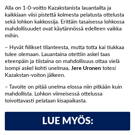
Alla on 1-0-voitto Kazakstanista lauantailta ja
kaikkiaan viisi pistettä kolmesta pelatusta ottelusta
sekä lohkon kakkossija. Erittäin tasaisessa lohkossa
mahdollisuudet ovat käytännössä edelleen vaikka
mihin.
– Hyvät fiilikset tilanteesta, mutta totta kai tiukkaa
tulee olemaan. Lauantaina otettiin askel taas
eteenpäin ja tiistaina on mahdollisuus ottaa vielä
isompi askel kohti unelmaa,
Jere Uronen
totesi
Kazakstan-voiton jälkeen.
– Tavoite on pitää unelma elossa niin pitkään kuin
mahdollista. Lohkon viimeisessä ottelussa
toivottavasti pelataan kisapaikasta.
LUE MYÖS: