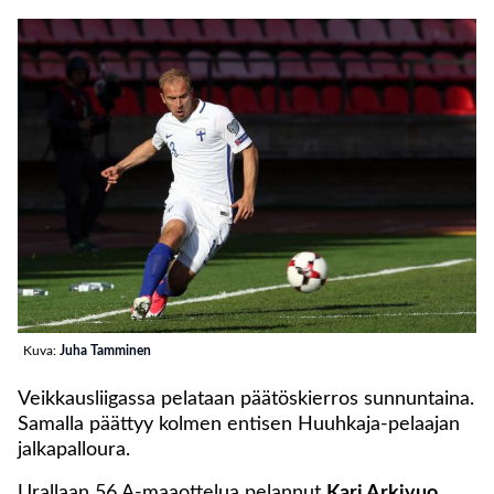
Kuva:
Juha Tamminen
Veikkausliigassa pelataan päätöskierros sunnuntaina.
Samalla päättyy kolmen entisen Huuhkaja-pelaajan
jalkapalloura.
Urallaan 56 A-maaottelua pelannut
Kari Arkivuo