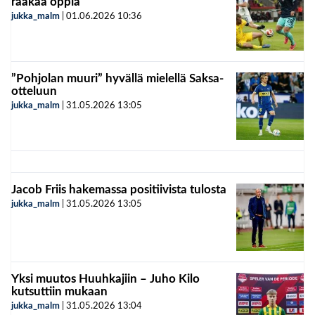
raakaa oppia
jukka_malm
|
01.06.2026
10:36
”Pohjolan muuri” hyvällä mielellä Saksa-
otteluun
jukka_malm
|
31.05.2026
13:05
Jacob Friis hakemassa positiivista tulosta
jukka_malm
|
31.05.2026
13:05
Yksi muutos Huuhkajiin – Juho Kilo
kutsuttiin mukaan
jukka_malm
|
31.05.2026
13:04