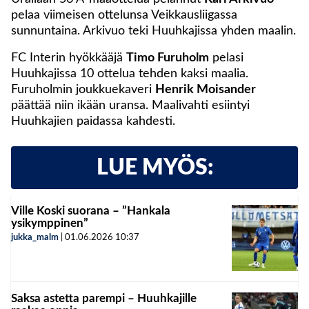
pelaa viimeisen ottelunsa Veikkausliigassa
sunnuntaina. Arkivuo teki Huuhkajissa yhden maalin.
FC Interin hyökkääjä
Timo Furuholm
pelasi
Huuhkajissa 10 ottelua tehden kaksi maalia.
Furuholmin joukkuekaveri
Henrik Moisander
päättää niin ikään uransa. Maalivahti esiintyi
Huuhkajien paidassa kahdesti.
LUE MYÖS:
Ville Koski suorana – ”Hankala
ysikymppinen”
jukka_malm
|
01.06.2026
10:37
Saksa astetta parempi – Huuhkajille