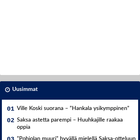
Uusimmat
Ville Koski suorana – ”Hankala ysikymppinen”
Saksa astetta parempi – Huuhkajille raakaa
oppia
”Pohjolan muuri” hyvällä mielellä Saksa-otteluun