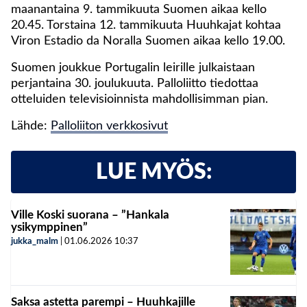
maanantaina 9. tammikuuta Suomen aikaa kello
20.45. Torstaina 12. tammikuuta Huuhkajat kohtaa
Viron Estadio da Noralla Suomen aikaa kello 19.00.
Suomen joukkue Portugalin leirille julkaistaan
perjantaina 30. joulukuuta. Palloliitto tiedottaa
otteluiden televisioinnista mahdollisimman pian.
Lähde:
Palloliiton verkkosivut
LUE MYÖS:
Ville Koski suorana – ”Hankala
ysikymppinen”
jukka_malm
|
01.06.2026
10:37
Saksa astetta parempi – Huuhkajille