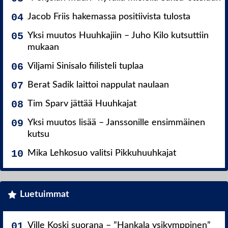
Jacob Friis hakemassa positiivista tulosta
Yksi muutos Huuhkajiin – Juho Kilo kutsuttiin
mukaan
Viljami Sinisalo fiilisteli tuplaa
Berat Sadik laittoi nappulat naulaan
Tim Sparv jättää Huuhkajat
Yksi muutos lisää – Janssonille ensimmäinen
kutsu
Mika Lehkosuo valitsi Pikkuhuuhkajat
Luetuimmat
Ville Koski suorana – ”Hankala ysikymppinen”