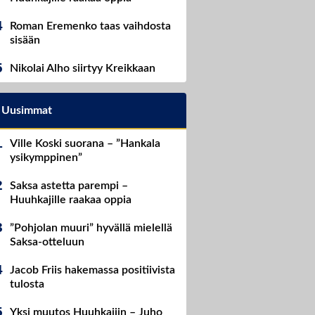
Roman Eremenko taas vaihdosta
sisään
Nikolai Alho siirtyy Kreikkaan
Uusimmat
Ville Koski suorana – ”Hankala
ysikymppinen”
Saksa astetta parempi –
Huuhkajille raakaa oppia
”Pohjolan muuri” hyvällä mielellä
Saksa-otteluun
Jacob Friis hakemassa positiivista
tulosta
Yksi muutos Huuhkajiin – Juho