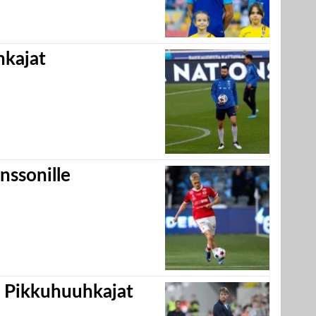
hkajat
nssonille
i Pikkuhuuhkajat