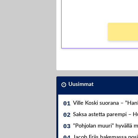
Ei kierrätysvaatimusta!
Uusimmat
Ville Koski suorana – ”Ha
Saksa astetta parempi – Hu
”Pohjolan muuri” hyvällä m
Jacob Friis hakemassa posit