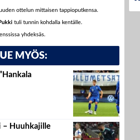
kuuden ottelun mittaisen tappioputkensa.
Pukki
tuli tunnin kohdalla kentälle.
enssissa yhdeksäs.
LUE MYÖS:
 ”Hankala
 – Huuhkajille