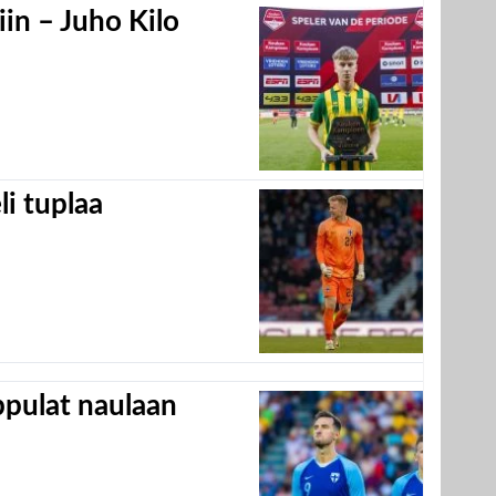
in – Juho Kilo
eli tuplaa
appulat naulaan