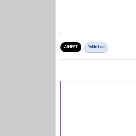
AIHEET
Robin Lod
1€ = 10€ arvosta 
kierrätystä!
Talleta 1€
Saat heti 50 ilmaiskierr
kierros)!