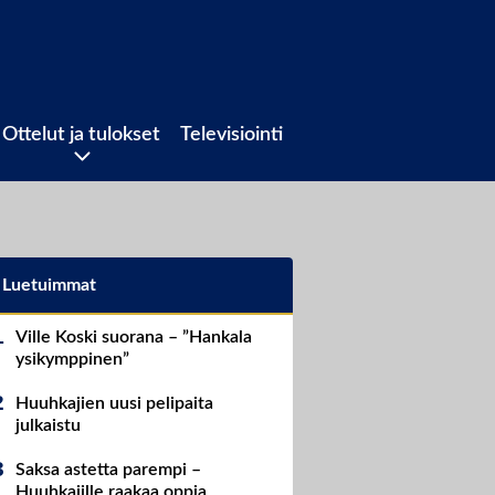
Ottelut ja tulokset
Televisiointi
Luetuimmat
Ville Koski suorana – ”Hankala
ysikymppinen”
Huuhkajien uusi pelipaita
julkaistu
Saksa astetta parempi –
Huuhkajille raakaa oppia