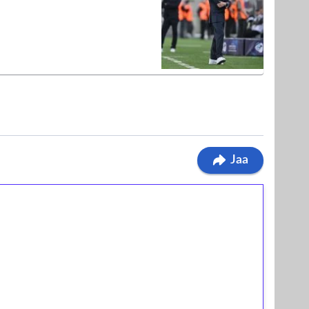
Jaa
ilmaiskierroksia ilman
osta Tuohi 1000 -peliin (arvo 0,20€ per