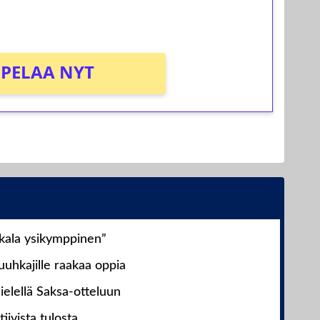
PELAA NYT
nkala ysikymppinen”
uhkajille raakaa oppia
ielellä Saksa-otteluun
iivista tulosta