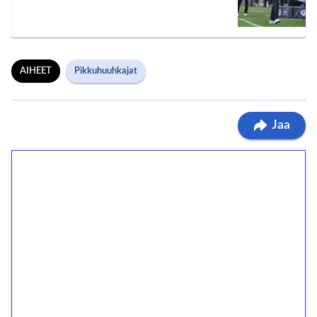
AIHEET
Pikkuhuuhkajat
Jaa
1€ = 10€ arvosta
ilmaiskierroksia ilman
kierrätystä!
Talleta 1€
Saat heti 50 ilmaiskierrosta Tuohi 1000 -
peliin (arvo 0,20€ per kierros)!