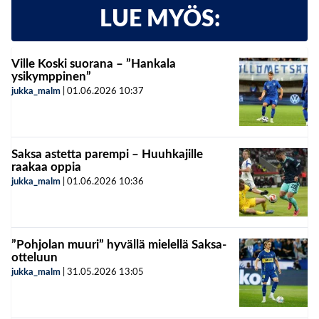
LUE MYÖS:
Ville Koski suorana – ”Hankala
ysikymppinen”
jukka_malm
|
01.06.2026
10:37
Saksa astetta parempi – Huuhkajille
raakaa oppia
jukka_malm
|
01.06.2026
10:36
”Pohjolan muuri” hyvällä mielellä Saksa-
otteluun
jukka_malm
|
31.05.2026
13:05