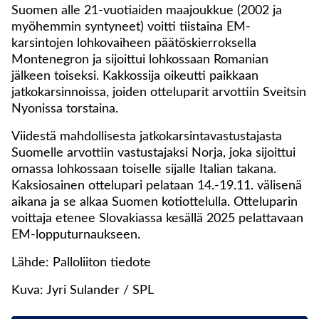
Suomen alle 21-vuotiaiden maajoukkue (2002 ja
myöhemmin syntyneet) voitti tiistaina EM-
karsintojen lohkovaiheen päätöskierroksella
Montenegron ja sijoittui lohkossaan Romanian
jälkeen toiseksi. Kakkossija oikeutti paikkaan
jatkokarsinnoissa, joiden otteluparit arvottiin Sveitsin
Nyonissa torstaina.
Viidestä mahdollisesta jatkokarsintavastustajasta
Suomelle arvottiin vastustajaksi Norja, joka sijoittui
omassa lohkossaan toiselle sijalle Italian takana.
Kaksiosainen ottelupari pelataan 14.-19.11. välisenä
aikana ja se alkaa Suomen kotiottelulla. Otteluparin
voittaja etenee Slovakiassa kesällä 2025 pelattavaan
EM-lopputurnaukseen.
Lähde: Palloliiton tiedote
Kuva: Jyri Sulander / SPL