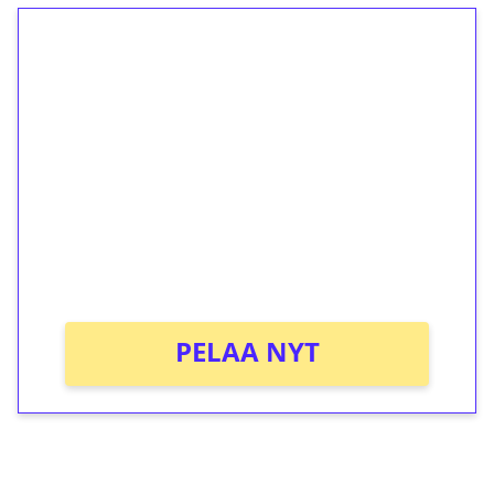
1€ = 10€ arvosta
ilmaiskierroksia ilman
kierrätystä!
Talleta 1€
Saat heti 50 ilmaiskierrosta Tuohi 1000 -
peliin (arvo 0,20€ per kierros)!
Ei kierrätysvaatimusta!
PELAA NYT