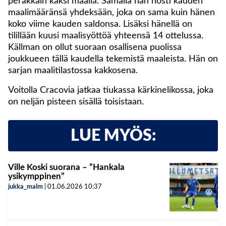
peräkkäin kaksi maalia. Samalla hän nosti kauden
maalimääränsä yhdeksään, joka on sama kuin hänen
koko viime kauden saldonsa. Lisäksi hänellä on
tilillään kuusi maalisyöttöä yhteensä 14 ottelussa.
Källman on ollut suoraan osallisena puolissa
joukkueen tällä kaudella tekemistä maaleista. Hän on
sarjan maalitilastossa kakkosena.
Voitolla Cracovia jatkaa tiukassa kärkinelikossa, joka
on neljän pisteen sisällä toisistaan.
LUE MYÖS:
Ville Koski suorana – ”Hankala
ysikymppinen”
jukka_malm
|
01.06.2026
10:37