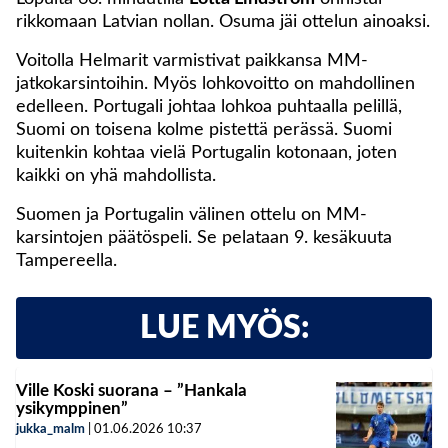
rikkomaan Latvian nollan. Osuma jäi ottelun ainoaksi.
Voitolla Helmarit varmistivat paikkansa MM-
jatkokarsintoihin. Myös lohkovoitto on mahdollinen
edelleen. Portugali johtaa lohkoa puhtaalla pelillä,
Suomi on toisena kolme pistettä perässä. Suomi
kuitenkin kohtaa vielä Portugalin kotonaan, joten
kaikki on yhä mahdollista.
Suomen ja Portugalin välinen ottelu on MM-
karsintojen päätöspeli. Se pelataan 9. kesäkuuta
Tampereella.
LUE MYÖS:
Ville Koski suorana – ”Hankala
ysikymppinen”
jukka_malm
|
01.06.2026
10:37