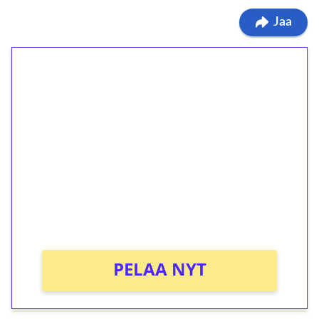
Jaa
1€ = 10€ arvosta
ilmaiskierroksia ilman
kierrätystä!
Talleta 1€
Saat heti 50 ilmaiskierrosta Tuohi 1000 -
peliin (arvo 0,20€ per kierros)!
Ei kierrätysvaatimusta!
PELAA NYT