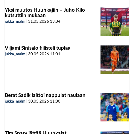
Yksi muutos Huuhkajiin – Juho Kilo
kutsuttiin mukaan
jukka_malm
|
31.05.2026
13:04
Viljami Sinisalo fiilisteli tuplaa
jukka_malm
|
30.05.2026
11:01
Berat Sadik laittoi nappulat naulaan
jukka_malm
|
30.05.2026
11:00
Tim Sparv jättää Huuhkajat