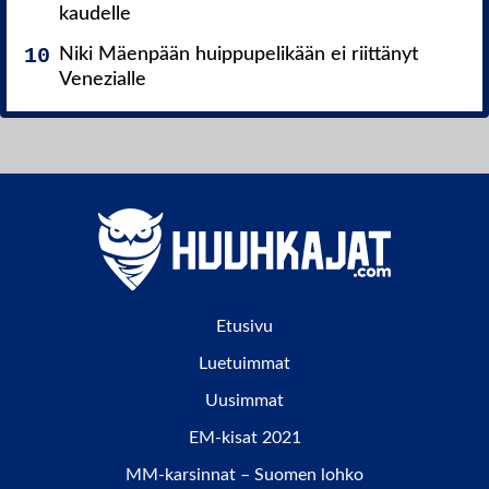
kaudelle
Niki Mäenpään huippupelikään ei riittänyt
Venezialle
Etusivu
Luetuimmat
Uusimmat
EM-kisat 2021
MM-karsinnat – Suomen lohko