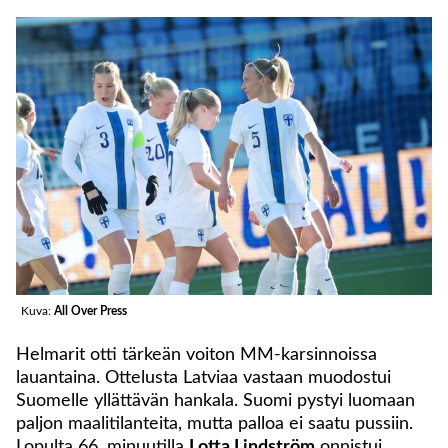
Kuva:
All Over Press
Helmarit otti tärkeän voiton MM-karsinnoissa
lauantaina. Ottelusta Latviaa vastaan muodostui
Suomelle yllättävän hankala. Suomi pystyi luomaan
paljon maalitilanteita, mutta palloa ei saatu pussiin.
Lopulta 66. minuutilla
Lotta Lindström
onnistui