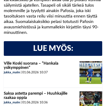
säilymistä ajatellen. Tasapeli oli sikäli tärkeä tulos
molemmille ja tyydytti ainakin Pafosia, joka iski
tasoituksen vasta reilu viisi minuuttia ennen täyttä
aikaa. Suomalaiskaksikko pelasi totutusti Pafosin
avausmiehistössä ja kummallekin kirjattiin täysi 90-
minuuttinen.
LUE MYÖS:
Ville Koski suorana – ”Hankala
ysikymppinen”
jukka_malm
|
01.06.2026
10:37
Saksa astetta parempi – Huuhkajille
raakaa oppia
jukka_malm
|
01.06.2026
10:36