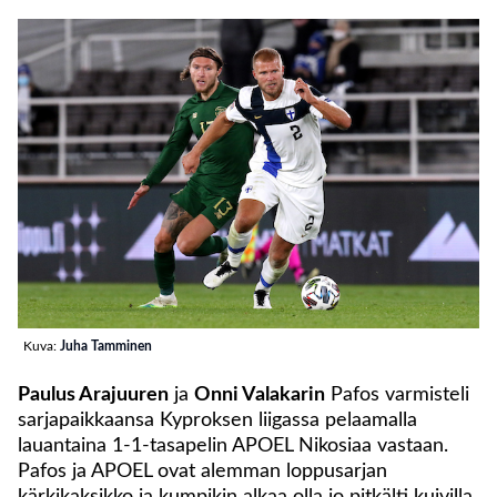
Kuva:
Juha Tamminen
Paulus Arajuuren
ja
Onni Valakarin
Pafos varmisteli
sarjapaikkaansa Kyproksen liigassa pelaamalla
lauantaina 1-1-tasapelin APOEL Nikosiaa vastaan.
Pafos ja APOEL ovat alemman loppusarjan
kärkikaksikko ja kumpikin alkaa olla jo pitkälti kuivilla