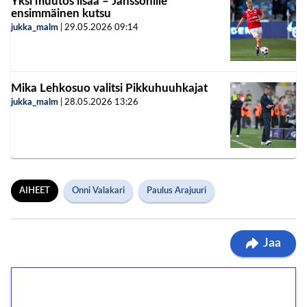
Yksi muutos lisää – Janssonille
ensimmäinen kutsu
jukka_malm
|
29.05.2026
09:14
Mika Lehkosuo valitsi Pikkuhuuhkajat
jukka_malm
|
28.05.2026
13:26
AIHEET
Onni Valakari
Paulus Arajuuri
Jaa
1€ = 10€ arvosta