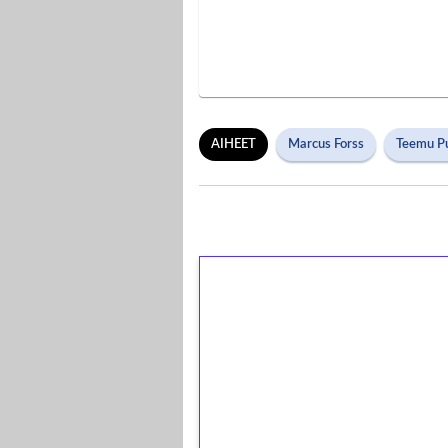
AIHEET
Marcus Forss
Teemu P
1€ = 10€ arvosta 
kierrätystä!
Talleta 1€
Saat heti 50 ilmaiskierr
kierros)!