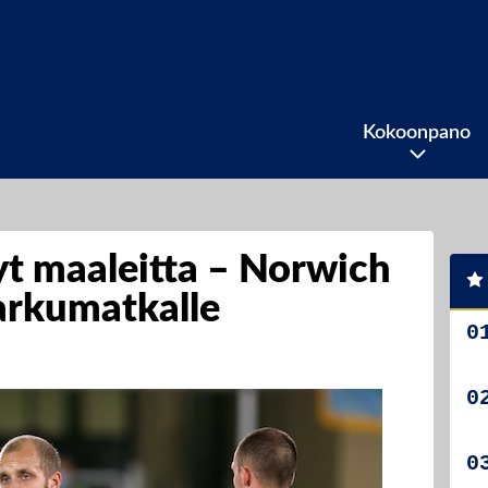
Kokoonpano
t maaleitta – Norwich
karkumatkalle