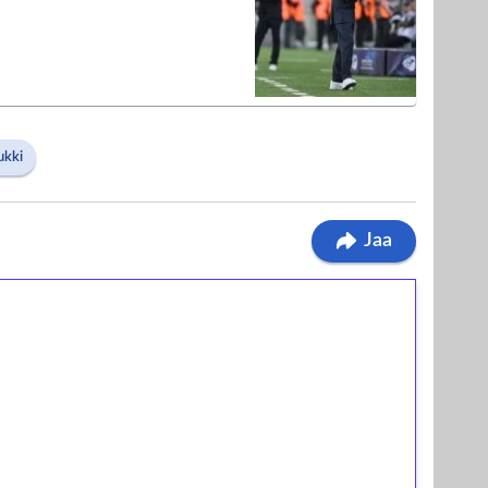
ukki
Jaa
ilmaiskierroksia ilman
osta Tuohi 1000 -peliin (arvo 0,20€ per