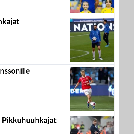
hkajat
nssonille
i Pikkuhuuhkajat