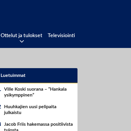
Ottelut ja tulokset
Televisiointi
Luetuimmat
Ville Koski suorana – ”Hankala
ysikymppinen”
Huuhkajien uusi pelipaita
julkaistu
Jacob Friis hakemassa positiivista
tulosta