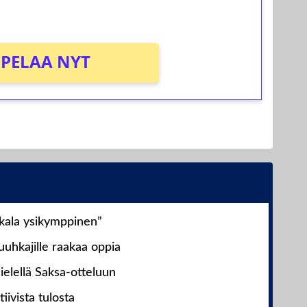
PELAA NYT
nkala ysikymppinen”
uhkajille raakaa oppia
ielellä Saksa-otteluun
iivista tulosta