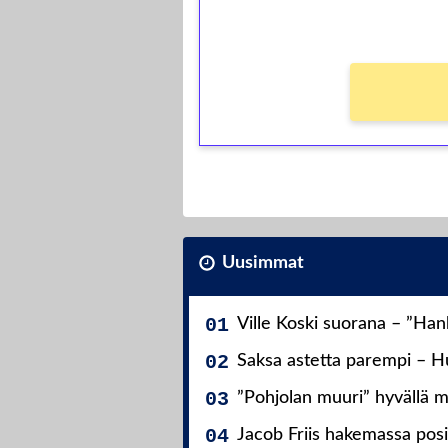
Ei kierrätysvaatimusta!
Uusimmat
Ville Koski suorana – ”Ha
Saksa astetta parempi – Hu
”Pohjolan muuri” hyvällä m
Jacob Friis hakemassa posit