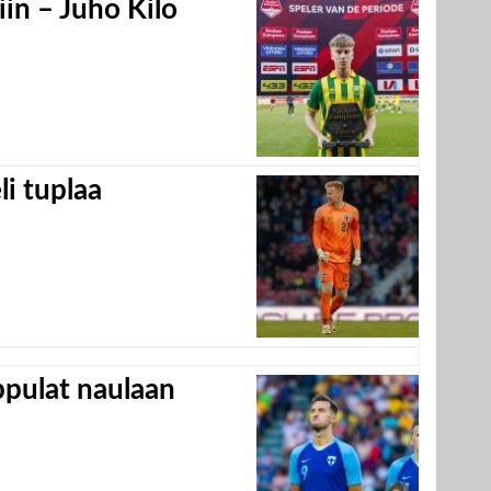
in – Juho Kilo
eli tuplaa
appulat naulaan