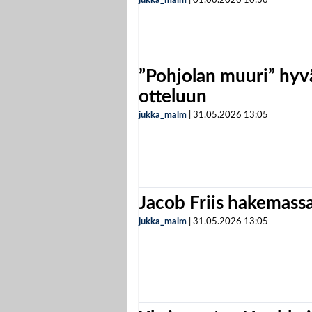
jukka_malm
|
01.06.2026
10:36
”Pohjolan muuri” hyvä
otteluun
jukka_malm
|
31.05.2026
13:05
Jacob Friis hakemassa 
jukka_malm
|
31.05.2026
13:05