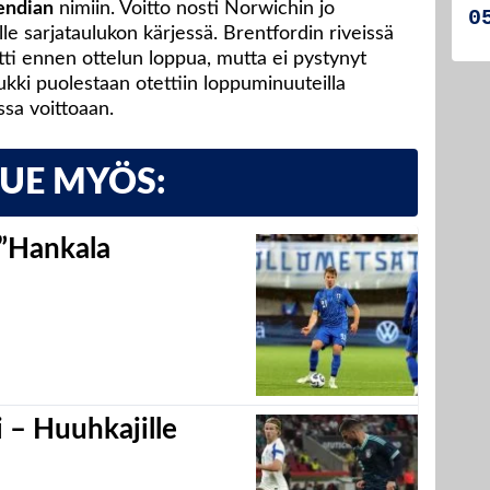
endian
nimiin. Voitto nosti Norwichin jo
 sarjataulukon kärjessä. Brentfordin riveissä
tti ennen ottelun loppua, mutta ei pystynyt
kki puolestaan otettiin loppuminuuteilla
sa voittoaan.
LUE MYÖS:
 ”Hankala
 – Huuhkajille