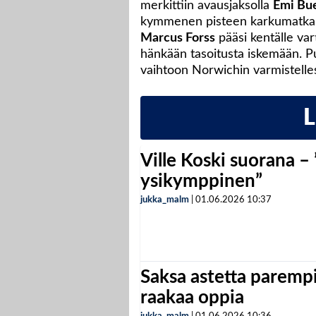
merkittiin avausjaksolla
Emi Bu
kymmenen pisteen karkumatkalle
Marcus Forss
pääsi kentälle var
hänkään tasoitusta iskemään. Pu
vaihtoon Norwichin varmistelles
Ville Koski suorana –
ysikymppinen”
jukka_malm
|
01.06.2026
10:37
Saksa astetta parempi
raakaa oppia