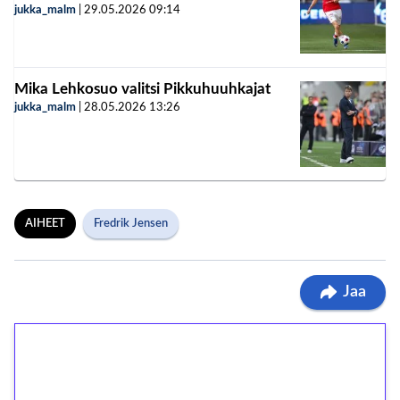
jukka_malm
|
29.05.2026
09:14
Mika Lehkosuo valitsi Pikkuhuuhkajat
jukka_malm
|
28.05.2026
13:26
AIHEET
Fredrik Jensen
Jaa
1€ = 10€ arvosta
ilmaiskierroksia ilman