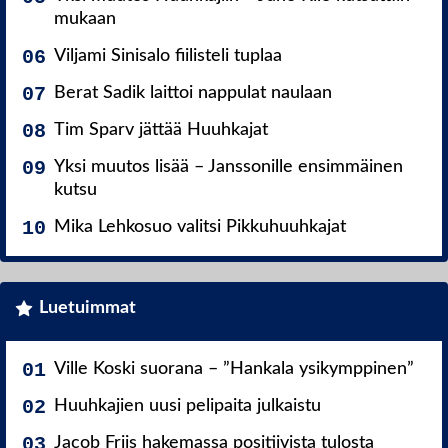
mukaan
Viljami Sinisalo fiilisteli tuplaa
Berat Sadik laittoi nappulat naulaan
Tim Sparv jättää Huuhkajat
Yksi muutos lisää – Janssonille ensimmäinen
kutsu
Mika Lehkosuo valitsi Pikkuhuuhkajat
Luetuimmat
Ville Koski suorana – ”Hankala ysikymppinen”
Huuhkajien uusi pelipaita julkaistu
Jacob Friis hakemassa positiivista tulosta