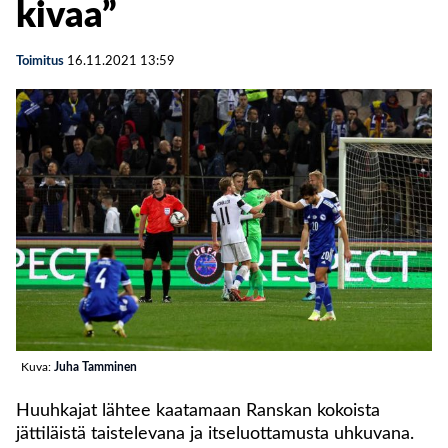
kivaa”
Toimitus
16.11.2021
13:59
Kuva:
Juha Tamminen
Huuhkajat lähtee kaatamaan Ranskan kokoista
jättiläistä taistelevana ja itseluottamusta uhkuvana.