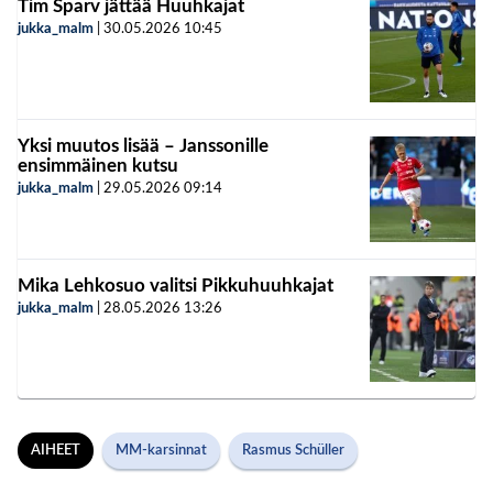
Tim Sparv jättää Huuhkajat
jukka_malm
|
30.05.2026
10:45
Yksi muutos lisää – Janssonille
ensimmäinen kutsu
jukka_malm
|
29.05.2026
09:14
Mika Lehkosuo valitsi Pikkuhuuhkajat
jukka_malm
|
28.05.2026
13:26
AIHEET
MM-karsinnat
Rasmus Schüller