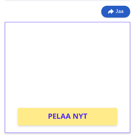
Jaa
1€ = 10€ arvosta
ilmaiskierroksia ilman
kierrätystä!
Talleta 1€
Saat heti 50 ilmaiskierrosta Tuohi 1000 -
peliin (arvo 0,20€ per kierros)!
Ei kierrätysvaatimusta!
PELAA NYT