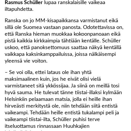
Rasmus Schüller
lupaa ranskalaisille vaikeaa
iltapuhdetta.
Ranska on jo MM-kisapaikkansa varmistanut eikä
sillä ole Suomea vastaan panosta. Odotettavissa on,
että Ranska hieman muokkaa kokoonpanoaan eikä
pistä kaikkia kirkkaimpia tähtiään kentälle. Schüller
uskoo, että panoksettomuus saattaa näkyä kentällä
vaikkapa kaksinkamppailuissa, joissa nälkäisempi
yleensä vie voiton.
– Se voi olla, ettei lataus ole ihan yhtä
maksimaalinen kuin, jos he eivät olisi vielä
varmistaneet sitä ykkössijaa. Ja siinä on meillä tosi
hyvä sauma. He tulevat tänne tiistai-illaksi kylmään
Helsinkiin pelaamaan matsia, jolla ei heille ihan
hirveästi merkitystä ole, niin tehdään siitä entistä
vaikeampi. Tehdään heille entistä tukalampi peli ja
vaikeampi tiistai-ilta, Schüller puhisi terve
itseluottamus rinnassaan Huuhkajien