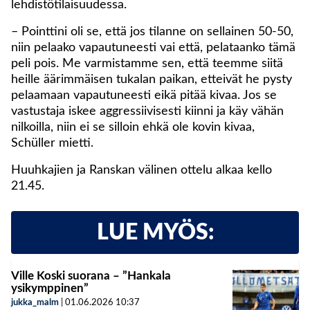
lehdistötilaisuudessa.
– Pointtini oli se, että jos tilanne on sellainen 50-50,
niin pelaako vapautuneesti vai että, pelataanko tämä
peli pois. Me varmistamme sen, että teemme siitä
heille äärimmäisen tukalan paikan, etteivät he pysty
pelaamaan vapautuneesti eikä pitää kivaa. Jos se
vastustaja iskee aggressiivisesti kiinni ja käy vähän
nilkoilla, niin ei se silloin ehkä ole kovin kivaa,
Schüller mietti.
Huuhkajien ja Ranskan välinen ottelu alkaa kello
21.45.
LUE MYÖS:
Ville Koski suorana – ”Hankala
ysikymppinen”
jukka_malm
|
01.06.2026
10:37