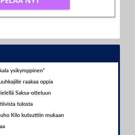
PELAA NYT
nkala ysikymppinen”
uhkajille raakaa oppia
ielellä Saksa-otteluun
iivista tulosta
Juho Kilo kutsuttiin mukaan
laa