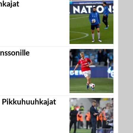
hkajat
nssonille
i Pikkuhuuhkajat