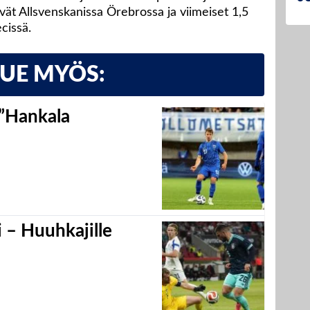
vät Allsvenskanissa Örebrossa ja viimeiset 1,5
cissä.
LUE MYÖS:
 ”Hankala
 – Huuhkajille