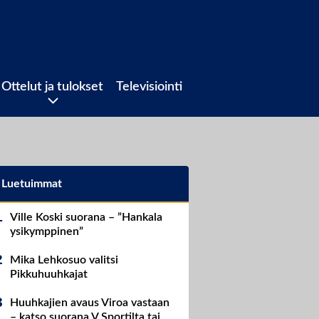
Ottelut ja tulokset
Televisiointi
Luetuimmat
Ville Koski suorana – ”Hankala
ysikymppinen”
Mika Lehkosuo valitsi
Pikkuhuuhkajat
Huuhkajien avaus Viroa vastaan
– katso suorana V Sportilta tai