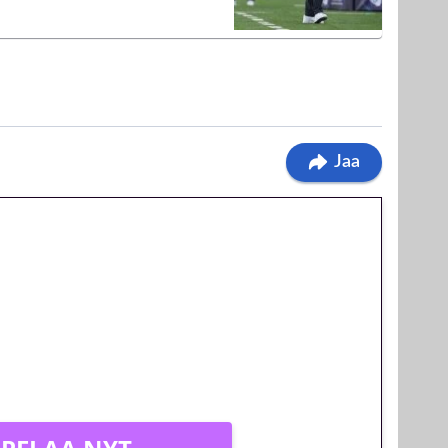
Jaa
 jatkuu: 10 euron
egakierros Reactoonz-
olla!