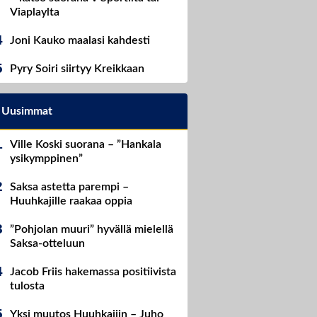
Viaplaylta
Joni Kauko maalasi kahdesti
Pyry Soiri siirtyy Kreikkaan
Uusimmat
Ville Koski suorana – ”Hankala
ysikymppinen”
Saksa astetta parempi –
Huuhkajille raakaa oppia
”Pohjolan muuri” hyvällä mielellä
Saksa-otteluun
Jacob Friis hakemassa positiivista
tulosta
Yksi muutos Huuhkajiin – Juho