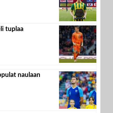
eli tuplaa
appulat naulaan