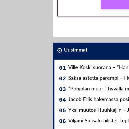
Uusimmat
Ville Koski suorana – ”Ha
Saksa astetta parempi – Hu
”Pohjolan muuri” hyvällä m
Jacob Friis hakemassa posit
Yksi muutos Huuhkajiin – 
Viljami Sinisalo fiilisteli tup