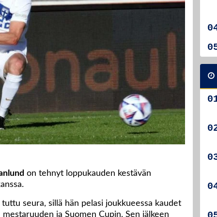
anlund
on tehnyt loppukauden kestävän
anssa.
uttu seura, sillä hän pelasi joukkueessa kaudet
an mestaruuden ja Suomen Cupin. Sen jälkeen