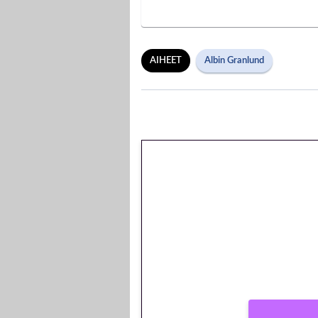
AIHEET
Albin Granlund
🎁 Huipputarjous
kierrätysvapaa m
peliin – vain 1 eur
Peli: Reactoonz
Vain uusille asiakkaille!