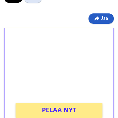
Jaa
1€ = 10€ arvosta
ilmaiskierroksia ilman
kierrätystä!
Talleta 1€
Saat heti 50 ilmaiskierrosta Tuohi 1000 -
peliin (arvo 0,20€ per kierros)!
Ei kierrätysvaatimusta!
PELAA NYT