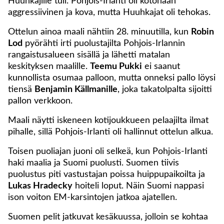
Huuhkajille tuli. Pohjois-Irlanti oli kotonaan
aggressiivinen ja kova, mutta Huuhkajat oli tehokas.
Ottelun ainoa maali nähtiin 28. minuutilla, kun
Robin
Lod
pyörähti irti puolustajilta Pohjois-Irlannin
rangaistusalueen sisällä ja lähetti matalan
keskityksen maalille.
Teemu Pukki
ei saanut
kunnollista osumaa palloon, mutta onneksi pallo löysi
tiensä
Benjamin Källmanille
, joka takatolpalta sijoitti
pallon verkkoon.
Maali näytti iskeneen kotijoukkueen pelaajilta ilmat
pihalle, sillä Pohjois-Irlanti oli hallinnut ottelun alkua.
Toisen puoliajan juoni oli selkeä, kun Pohjois-Irlanti
haki maalia ja Suomi puolusti. Suomen tiivis
puolustus piti vastustajan poissa huippupaikoilta ja
Lukas Hradecky
hoiteli loput. Näin Suomi nappasi
ison voiton EM-karsintojen jatkoa ajatellen.
Suomen pelit jatkuvat kesäkuussa, jolloin se kohtaa