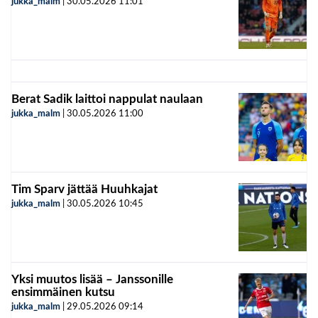
jukka_malm
|
30.05.2026
11:01
Berat Sadik laittoi nappulat naulaan
jukka_malm
|
30.05.2026
11:00
Tim Sparv jättää Huuhkajat
jukka_malm
|
30.05.2026
10:45
Yksi muutos lisää – Janssonille
ensimmäinen kutsu
jukka_malm
|
29.05.2026
09:14