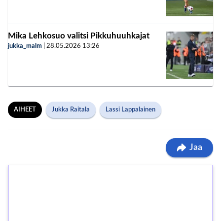
Mika Lehkosuo valitsi Pikkuhuuhkajat
jukka_malm
|
28.05.2026
13:26
AIHEET
Jukka Raitala
Lassi Lappalainen
Jaa
1€ = 10€ arvosta
ilmaiskierroksia ilman
kierrätystä!