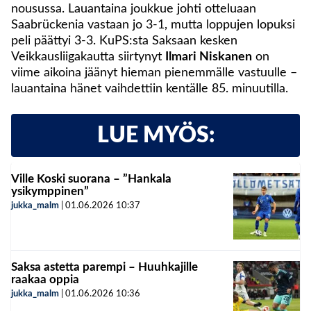
nousussa. Lauantaina joukkue johti otteluaan
Saabrückenia vastaan jo 3-1, mutta loppujen lopuksi
peli päättyi 3-3. KuPS:sta Saksaan kesken
Veikkausliigakautta siirtynyt
Ilmari Niskanen
on
viime aikoina jäänyt hieman pienemmälle vastuulle –
lauantaina hänet vaihdettiin kentälle 85. minuutilla.
LUE MYÖS:
Ville Koski suorana – ”Hankala
ysikymppinen”
jukka_malm
|
01.06.2026
10:37
Saksa astetta parempi – Huuhkajille
raakaa oppia
jukka_malm
|
01.06.2026
10:36