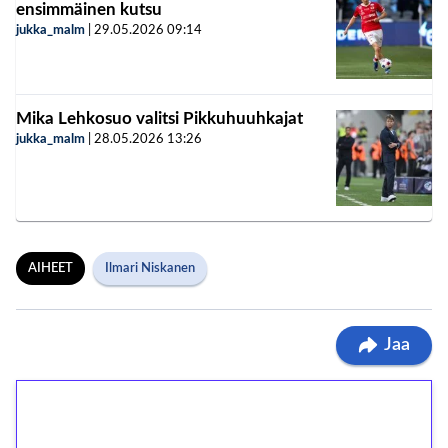
ensimmäinen kutsu
jukka_malm
|
29.05.2026
09:14
Mika Lehkosuo valitsi Pikkuhuuhkajat
jukka_malm
|
28.05.2026
13:26
AIHEET
Ilmari Niskanen
Jaa
1€ = 10€ arvosta