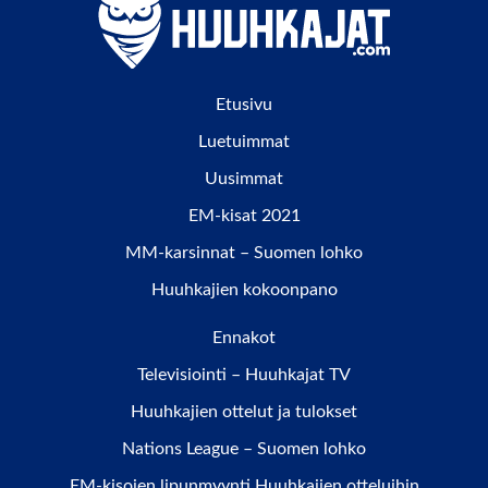
Etusivu
Luetuimmat
Uusimmat
EM-kisat 2021
MM-karsinnat – Suomen lohko
Huuhkajien kokoonpano
Ennakot
Televisiointi – Huuhkajat TV
Huuhkajien ottelut ja tulokset
Nations League – Suomen lohko
EM-kisojen lipunmyynti Huuhkajien otteluihin