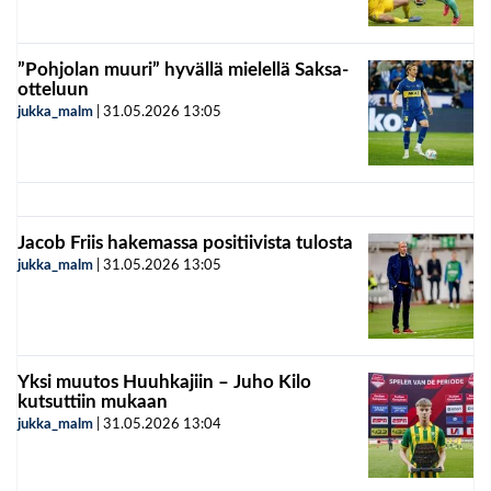
”Pohjolan muuri” hyvällä mielellä Saksa-
otteluun
jukka_malm
|
31.05.2026
13:05
Jacob Friis hakemassa positiivista tulosta
jukka_malm
|
31.05.2026
13:05
Yksi muutos Huuhkajiin – Juho Kilo
kutsuttiin mukaan
jukka_malm
|
31.05.2026
13:04