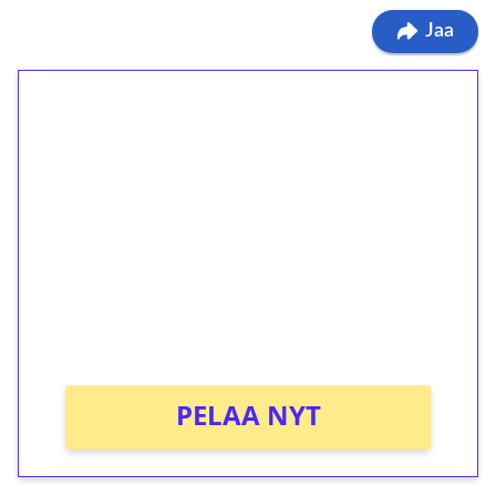
Jaa
1€ = 10€ arvosta
ilmaiskierroksia ilman
kierrätystä!
Talleta 1€
Saat heti 50 ilmaiskierrosta Tuohi 1000 -
peliin (arvo 0,20€ per kierros)!
Ei kierrätysvaatimusta!
PELAA NYT