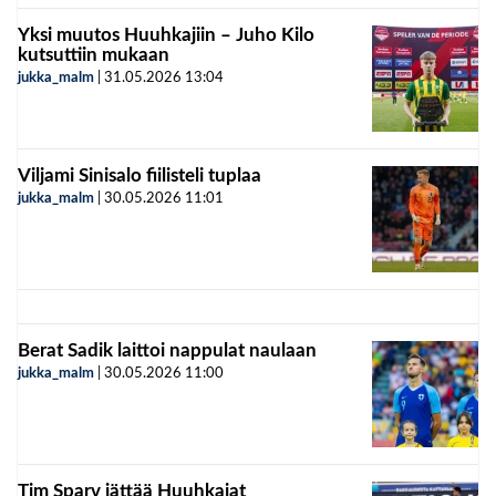
Yksi muutos Huuhkajiin – Juho Kilo
kutsuttiin mukaan
jukka_malm
|
31.05.2026
13:04
Viljami Sinisalo fiilisteli tuplaa
jukka_malm
|
30.05.2026
11:01
Berat Sadik laittoi nappulat naulaan
jukka_malm
|
30.05.2026
11:00
Tim Sparv jättää Huuhkajat