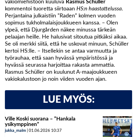
vakiomiehistöön kuuluva
Rasmus Schüller
kommentoi tuoretta siirtoaan
HS:n haastattelussa
.
Perjantaina julkaistiin ”Raden” kolmen vuoden
sopimus tukholmalaisjoukkueen kanssa. – Olen
ylpeä, että Djurgården näkee minussa tärkeän
pelaajan heille. He halusivat sitoutua pitkäksi aikaa.
Se oli merkki siitä, että he uskovat minuun, Schüller
kertoi HS:lle. – Itsellekin se antaa varmuutta ja
työrauhaa, että saan hyvässä ympäristössä ja
hyvässä seurassa harjoittaa rakasta ammattia.
Rasmus Schüller on kuulunut A-maajoukkueen
vakiokalustoon jo noin viiden vuoden ajan.
LUE MYÖS:
Ville Koski suorana – ”Hankala
ysikymppinen”
jukka_malm
|
01.06.2026
10:37