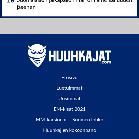
Suomalaisen jalkapallon Hall of Fame sai uuden
jäsenen
Etusivu
Luetuimmat
Uusimmat
EM-kisat 2021
MM-karsinnat – Suomen lohko
Huuhkajien kokoonpano