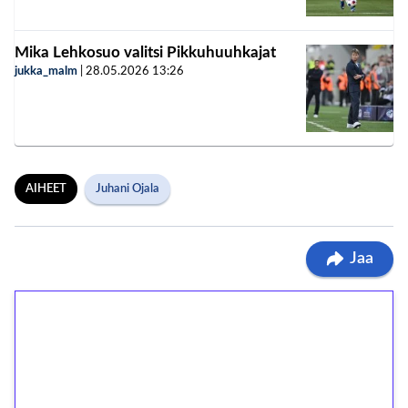
Mika Lehkosuo valitsi Pikkuhuuhkajat
jukka_malm
|
28.05.2026
13:26
AIHEET
Juhani Ojala
Jaa
1€ = 10€ arvosta
ilmaiskierroksia ilman
kierrätystä!