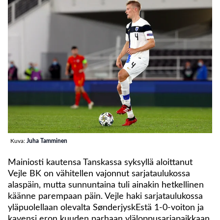
Kuva:
Juha Tamminen
Mainiosti kautensa Tanskassa syksyllä aloittanut
Vejle BK on vähitellen vajonnut sarjataulukossa
alaspäin, mutta sunnuntaina tuli ainakin hetkellinen
käänne parempaan päin. Vejle haki sarjataulukossa
yläpuolellaan olevalta SønderjyskEstä 1-0-voiton ja
kavensi eron kuuden parhaan yläloppusarjapaikkaan