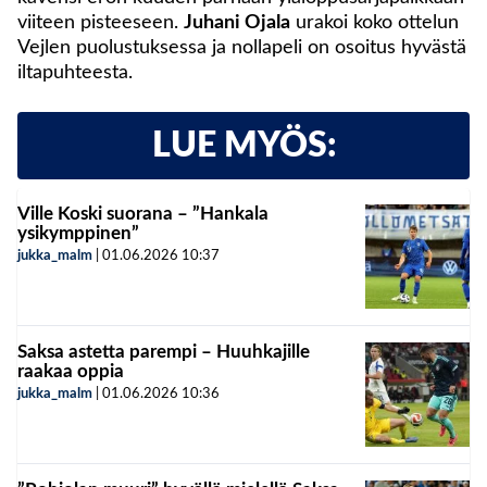
viiteen pisteeseen.
Juhani Ojala
urakoi koko ottelun
Vejlen puolustuksessa ja nollapeli on osoitus hyvästä
iltapuhteesta.
LUE MYÖS:
Ville Koski suorana – ”Hankala
ysikymppinen”
jukka_malm
|
01.06.2026
10:37
Saksa astetta parempi – Huuhkajille
raakaa oppia
jukka_malm
|
01.06.2026
10:36