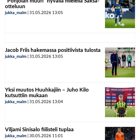
”Pohjolan muuri” hyvällä mielellä Saksa-
otteluun
jukka_malm
|
31.05.2026
13:05
Jacob Friis hakemassa positiivista tulosta
jukka_malm
|
31.05.2026
13:05
Yksi muutos Huuhkajiin – Juho Kilo
kutsuttiin mukaan
jukka_malm
|
31.05.2026
13:04
Viljami Sinisalo fiilisteli tuplaa
jukka_malm
|
30.05.2026
11:01