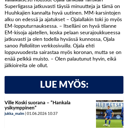
väliaikaisesti noussut Ojala tahkoaa Tanskan
Superligassa jatkuvasti täysiä minuutteja ja tämä on
Huuhkajien kannalta hyvä uutinen. MM-karsintojen
alku on edessä ja ajatukset – Ojalallakin toki jo myös
EM-lopputurnauksessa. – Itselläni on hyvä tilanne
EM-kisoja ajatellen, koska pelaan seurajoukkueessa
jatkuvasti ja olen todella hyvässä kunnossa, Ojala
sanoo
Palloliiton verkkosivuilla
. Ojala ehti
loppuvuodesta sairastaa myös koronan, mutta se on
enää pelkkä muisto. – Olen palautunut hyvin, eikä
jälkioireita ole ollut.
LUE MYÖS:
Ville Koski suorana – ”Hankala
ysikymppinen”
jukka_malm
|
01.06.2026
10:37