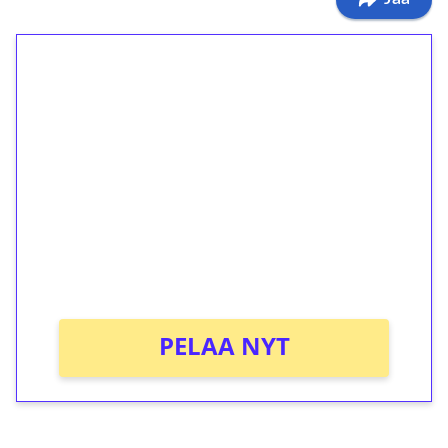
1€ = 10€ arvosta
ilmaiskierroksia ilman
kierrätystä!
Talleta 1€
Saat heti 50 ilmaiskierrosta Tuohi 1000 -
peliin (arvo 0,20€ per kierros)!
Ei kierrätysvaatimusta!
PELAA NYT