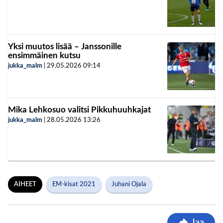
Yksi muutos lisää – Janssonille
ensimmäinen kutsu
jukka_malm
|
29.05.2026
09:14
Mika Lehkosuo valitsi Pikkuhuuhkajat
jukka_malm
|
28.05.2026
13:26
AIHEET
EM-kisat 2021
Juhani Ojala
Jaa