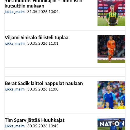
Yksi muutos Huuhkajiin – Juho Kilo
kutsuttiin mukaan
jukka_malm
|
31.05.2026
13:04
Viljami Sinisalo fiilisteli tuplaa
jukka_malm
|
30.05.2026
11:01
Berat Sadik laittoi nappulat naulaan
jukka_malm
|
30.05.2026
11:00
Tim Sparv jättää Huuhkajat
jukka_malm
|
30.05.2026
10:45