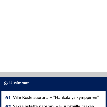
Uusimmat
Ville Koski suorana – ”Hankala ysikymppinen”
Saksa astetta parempi – Huuhkajille raakaa