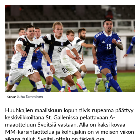
Kuva:
Juha Tamminen
Huuhkajien maaliskuun lopun tiivis rupeama päättyy
keskiviikkoiltana St. Gallenissa pelattavaan A-
maaotteluun Sveitsiä vastaan. Alla on kaksi kovaa
MM-karsintaottelua ja kolhujakin on viimeisen viikon
aikana tullut. Sveitsi-ottelu on tärkeä osa