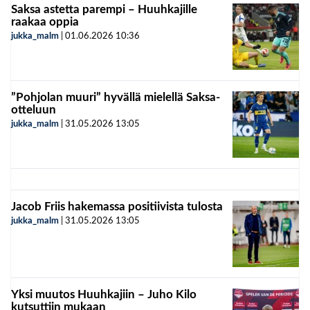
Saksa astetta parempi – Huuhkajille
raakaa oppia
jukka_malm
|
01.06.2026
10:36
”Pohjolan muuri” hyvällä mielellä Saksa-
otteluun
jukka_malm
|
31.05.2026
13:05
Jacob Friis hakemassa positiivista tulosta
jukka_malm
|
31.05.2026
13:05
Yksi muutos Huuhkajiin – Juho Kilo
kutsuttiin mukaan