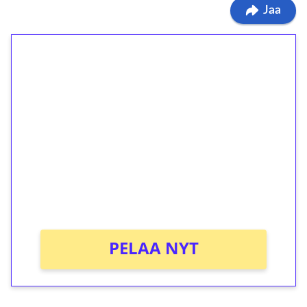
Jaa
1€ = 10€ arvosta
ilmaiskierroksia ilman
kierrätystä!
Talleta 1€
Saat heti 50 ilmaiskierrosta Tuohi 1000 -
peliin (arvo 0,20€ per kierros)!
Ei kierrätysvaatimusta!
PELAA NYT