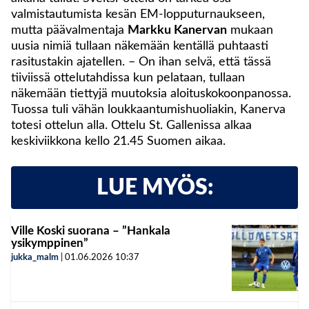
valmistautumista kesän EM-lopputurnaukseen,
mutta päävalmentaja
Markku Kanervan
mukaan
uusia nimiä tullaan näkemään kentällä puhtaasti
rasitustakin ajatellen. – On ihan selvä, että tässä
tiiviissä ottelutahdissa kun pelataan, tullaan
näkemään tiettyjä muutoksia aloituskokoonpanossa.
Tuossa tuli vähän loukkaantumishuoliakin, Kanerva
totesi ottelun alla. Ottelu St. Gallenissa alkaa
keskiviikkona kello 21.45 Suomen aikaa.
LUE MYÖS:
Ville Koski suorana – ”Hankala
ysikymppinen”
jukka_malm
|
01.06.2026
10:37