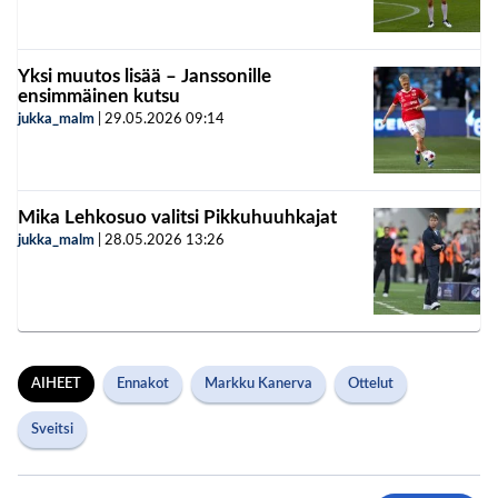
Yksi muutos lisää – Janssonille
ensimmäinen kutsu
jukka_malm
|
29.05.2026
09:14
Mika Lehkosuo valitsi Pikkuhuuhkajat
jukka_malm
|
28.05.2026
13:26
AIHEET
Ennakot
Markku Kanerva
Ottelut
Sveitsi