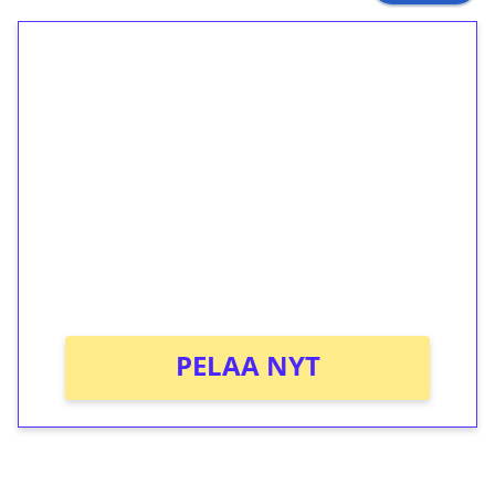
1€ = 10€ arvosta
ilmaiskierroksia ilman
kierrätystä!
Talleta 1€
Saat heti 50 ilmaiskierrosta Tuohi 1000 -
peliin (arvo 0,20€ per kierros)!
Ei kierrätysvaatimusta!
PELAA NYT