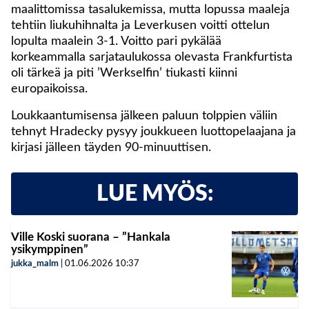
maalittomissa tasalukemissa, mutta lopussa maaleja
tehtiin liukuhihnalta ja Leverkusen voitti ottelun
lopulta maalein 3-1. Voitto pari pykälää
korkeammalla sarjataulukossa olevasta Frankfurtista
oli tärkeä ja piti ’Werkselfin’ tiukasti kiinni
europaikoissa.
Loukkaantumisensa jälkeen paluun tolppien väliin
tehnyt Hradecky pysyy joukkueen luottopelaajana ja
kirjasi jälleen täyden 90-minuuttisen.
LUE MYÖS:
Ville Koski suorana – ”Hankala
ysikymppinen”
jukka_malm
|
01.06.2026
10:37