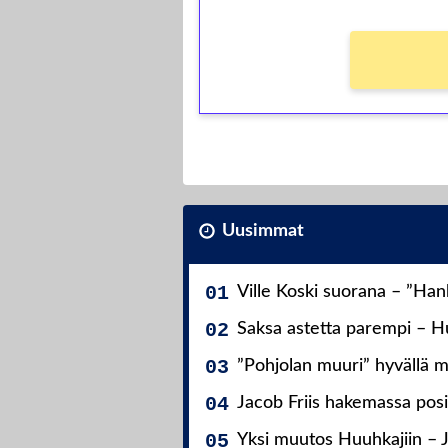
Uusimmat
Ville Koski suorana – ”Ha
Saksa astetta parempi – Hu
”Pohjolan muuri” hyvällä m
Jacob Friis hakemassa posit
Yksi muutos Huuhkajiin – 