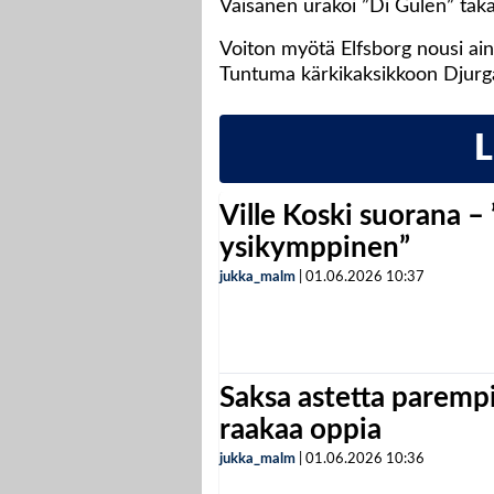
Väisänen urakoi ”Di Gulen” taka
Voiton myötä Elfsborg nousi ain
Tuntuma kärkikaksikkoon Djurgå
Ville Koski suorana –
ysikymppinen”
jukka_malm
|
01.06.2026
10:37
Saksa astetta parempi
raakaa oppia
jukka_malm
|
01.06.2026
10:36