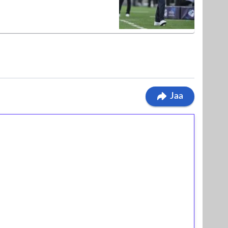
Jaa
ilmaiskierroksia ilman
osta Tuohi 1000 -peliin (arvo 0,20€ per