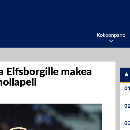
Kokoonpano
ja Elfsborgille makea
nollapeli