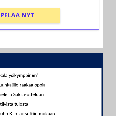
PELAA NYT
nkala ysikymppinen”
uhkajille raakaa oppia
ielellä Saksa-otteluun
iivista tulosta
Juho Kilo kutsuttiin mukaan