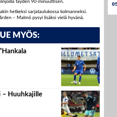
linjoilla täyden 90-minuuttisen.
akin hetkeksi sarjataulukossa kolmanneksi.
rden – Malmö pysyi lisäksi vielä hyvänä.
LUE MYÖS:
 ”Hankala
 – Huuhkajille