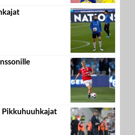
hkajat
nssonille
i Pikkuhuuhkajat