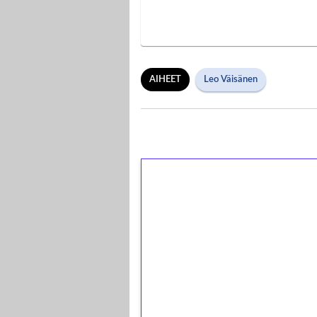
AIHEET
Leo Väisänen
1€ = 10€ arvosta 
kierrätystä!
Talleta 1€
Saat heti 50 ilmaiskierr
kierros)!
Ei kierrätysvaatimusta!