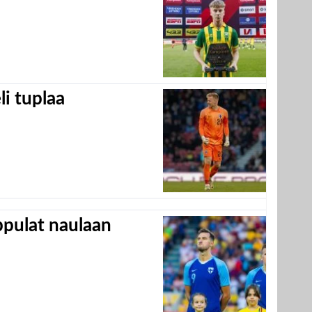
eli tuplaa
appulat naulaan