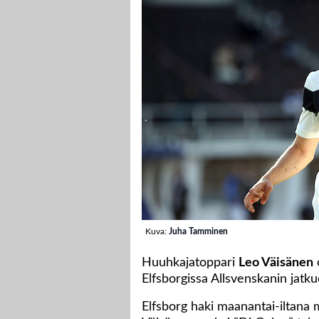
Kuva:
Juha Tamminen
Huuhkajatoppari
Leo Väisänen
o
Elfsborgissa Allsvenskanin jatk
Elfsborg haki maanantai-iltana