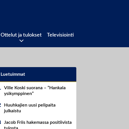
Ottelut ja tulokset
Televisiointi
Luetuimmat
Ville Koski suorana – ”Hankala
ysikymppinen”
Huuhkajien uusi pelipaita
julkaistu
Jacob Friis hakemassa positiivista
tulosta