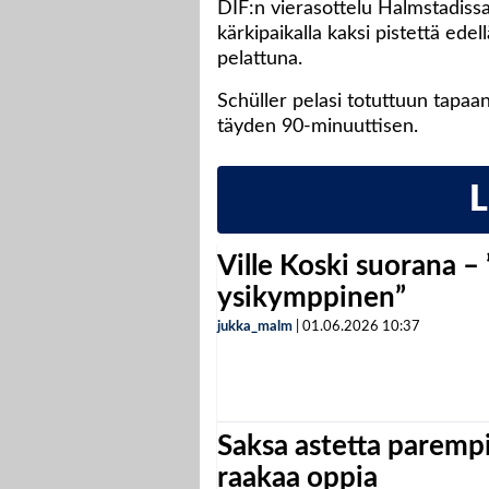
DIF:n vierasottelu Halmstadiss
kärkipaikalla kaksi pistettä ede
pelattuna.
Schüller pelasi totuttuun tapaan 
täyden 90-minuuttisen.
Ville Koski suorana –
ysikymppinen”
jukka_malm
|
01.06.2026
10:37
Saksa astetta parempi
raakaa oppia