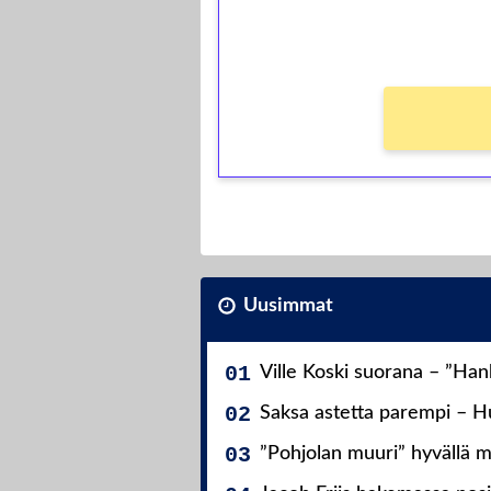
kierros)!
Ei kierrätysvaatimusta!
Uusimmat
Ville Koski suorana – ”Ha
Saksa astetta parempi – Hu
”Pohjolan muuri” hyvällä m