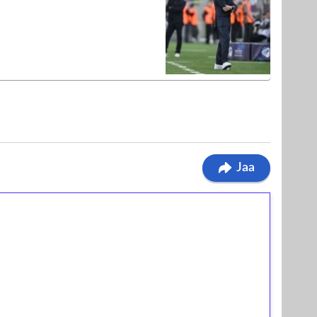
Jaa
ilmaiskierroksia ilman
osta Tuohi 1000 -peliin (arvo 0,20€ per