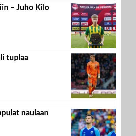
in – Juho Kilo
eli tuplaa
appulat naulaan