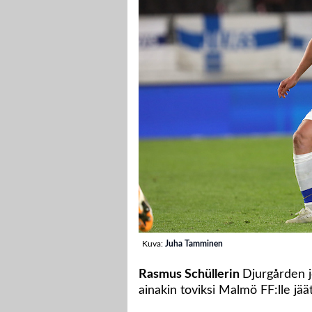
Kuva:
Juha Tamminen
Rasmus Schüllerin
Djurgården j
ainakin toviksi Malmö FF:lle jä