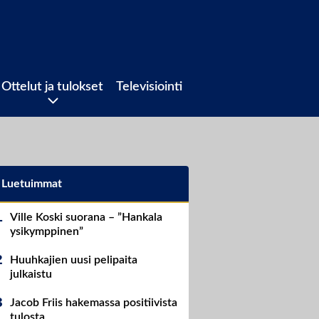
Ottelut ja tulokset
Televisiointi
Luetuimmat
Ville Koski suorana – ”Hankala
ysikymppinen”
Huuhkajien uusi pelipaita
julkaistu
Jacob Friis hakemassa positiivista
tulosta