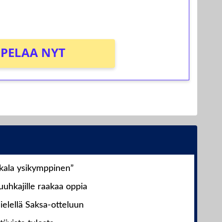
PELAA NYT
nkala ysikymppinen”
uhkajille raakaa oppia
ielellä Saksa-otteluun