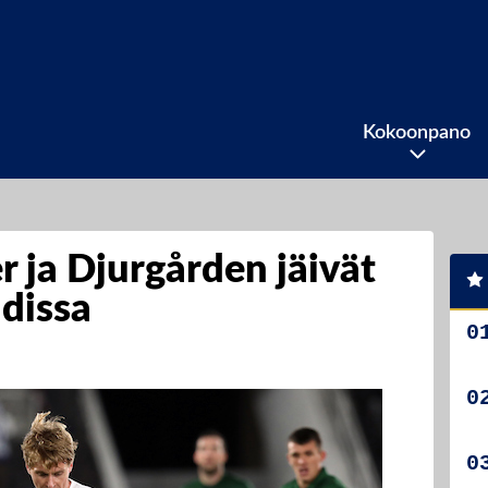
Kokoonpano
 ja Djurgården jäivät
adissa