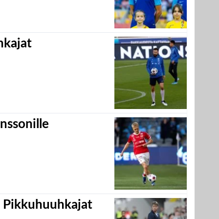
hkajat
nssonille
i Pikkuhuuhkajat