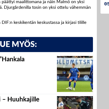
a päättyi maalittomana ja näin Malmö on yksi
llä. Djurgårdenilla tosin on yksi ottelu vähemmän
DIF:n keskikentän keskustassa ja kirjasi tilille
LUE MYÖS:
 ”Hankala
 – Huuhkajille