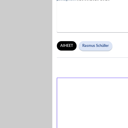
AIHEET
Rasmus Schüller
1€ = 10€ arvosta 
kierrätystä!
Talleta 1€
Saat heti 50 ilmaiskierr