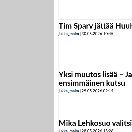
Tim Sparv jättää Huu
jukka_malm
|
30.05.2026
10:45
Yksi muutos lisää – Ja
ensimmäinen kutsu
jukka_malm
|
29.05.2026
09:14
Mika Lehkosuo valits
jukka_malm
|
28.05.2026
13:26