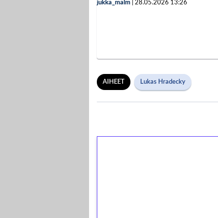
jukka_malm
|
28.05.2026
13:26
AIHEET
Lukas Hradecky
1€ = 10€ arvosta 
kierrätystä!
Talleta 1€
Saat heti 50 ilmaiskierr