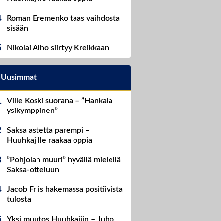
Roman Eremenko taas vaihdosta
sisään
Nikolai Alho siirtyy Kreikkaan
Uusimmat
Ville Koski suorana – ”Hankala
ysikymppinen”
Saksa astetta parempi –
Huuhkajille raakaa oppia
”Pohjolan muuri” hyvällä mielellä
Saksa-otteluun
Jacob Friis hakemassa positiivista
tulosta
Yksi muutos Huuhkajiin – Juho