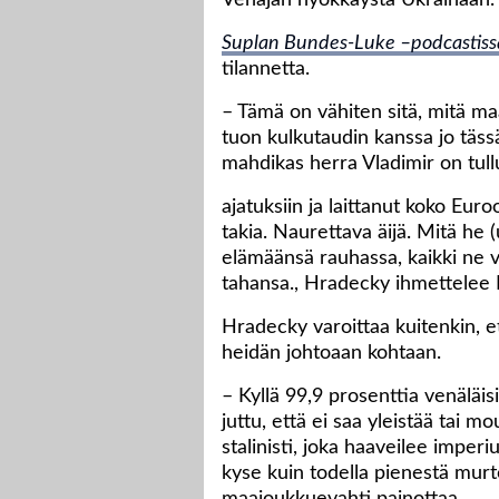
Venäjän hyökkäystä Ukrainaan.
Suplan Bundes-Luke –podcastiss
tilannetta.
– Tämä on vähiten sitä, mitä ma
tuon kulkutaudin kanssa jo tässä 
mahdikas herra Vladimir on tullu
ajatuksiin ja laittanut koko Eu
takia. Naurettava äijä. Mitä he 
elämäänsä rauhassa, kaikki ne v
tahansa., Hradecky ihmettelee
Hradecky varoittaa kuitenkin, e
heidän johtoaan kohtaan.
– Kyllä 99,9 prosenttia venäläi
juttu, että ei saa yleistää tai
stalinisti, joka haaveilee imper
kyse kuin todella pienestä murto