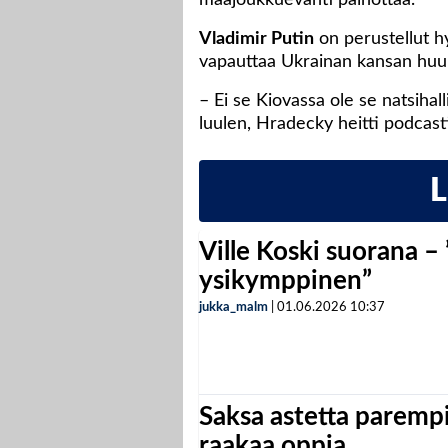
maajoukkuevahti painottaa.
Vladimir Putin
on perustellut h
vapauttaa Ukrainan kansan huum
– Ei se Kiovassa ole se natsihall
luulen, Hradecky heitti podcast
Ville Koski suorana –
ysikymppinen”
jukka_malm
|
01.06.2026
10:37
Saksa astetta parempi
raakaa oppia