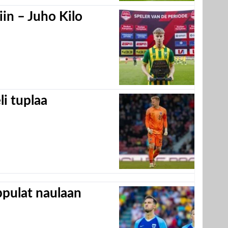
in – Juho Kilo
eli tuplaa
appulat naulaan