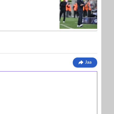
Jaa
ilmaiskierroksia ilman
osta Tuohi 1000 -peliin (arvo 0,20€ per