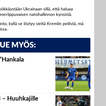
yökkäystään Ukrainaan sillä, että haluaa
eriippuvaisen natsihallinnon kynsistä.
into, kyllä se löytyy sieltä Kremlin peilistä, mä
issa.
LUE MYÖS:
 ”Hankala
 – Huuhkajille