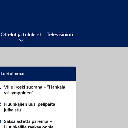
Ottelut ja tulokset
Televisiointi
Luetuimmat
Ville Koski suorana – ”Hankala
ysikymppinen”
Huuhkajien uusi pelipaita
julkaistu
Saksa astetta parempi –
Huuhkajille raakaa oppia