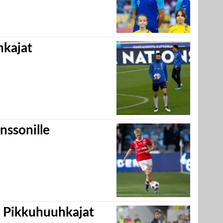
hkajat
nssonille
i Pikkuhuuhkajat