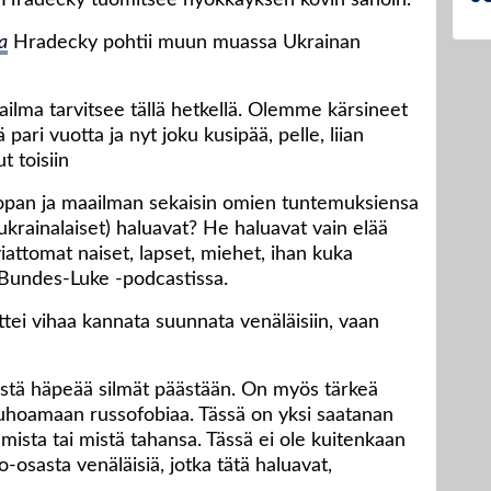
 Hradecky tuomitsee hyökkäyksen kovin sanoin.
a
Hradecky pohtii muun muassa Ukrainan
ailma tarvitsee tällä hetkellä. Olemme kärsineet
pari vuotta ja nyt joku kusipää, pelle, liian
t toisiin
roopan ja maailman sekaisin omien tuntemuksiensa
(ukrainalaiset) haluavat? He haluavat vain elää
iattomat naiset, lapset, miehet, ihan kuka
 Bundes-Luke -podcastissa.
ttei vihaa kannata suunnata venäläisiin, vaan
sistä häpeää silmät päästään. On myös tärkeä
 mouhoamaan russofobiaa. Tässä on yksi saatanan
iumista tai mistä tahansa. Tässä ei ole kuitenkaan
-osasta venäläisiä, jotka tätä haluavat,