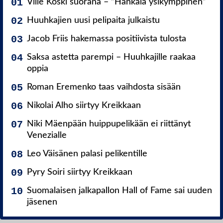
Ville Koski suorana – ”Hankala ysikymppinen”
Huuhkajien uusi pelipaita julkaistu
Jacob Friis hakemassa positiivista tulosta
Saksa astetta parempi – Huuhkajille raakaa
oppia
Roman Eremenko taas vaihdosta sisään
Nikolai Alho siirtyy Kreikkaan
Niki Mäenpään huippupelikään ei riittänyt
Venezialle
Leo Väisänen palasi pelikentille
Pyry Soiri siirtyy Kreikkaan
Suomalaisen jalkapallon Hall of Fame sai uuden
jäsenen