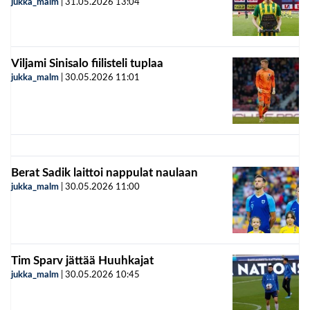
jukka_malm
|
31.05.2026
13:04
Viljami Sinisalo fiilisteli tuplaa
jukka_malm
|
30.05.2026
11:01
Berat Sadik laittoi nappulat naulaan
jukka_malm
|
30.05.2026
11:00
Tim Sparv jättää Huuhkajat
jukka_malm
|
30.05.2026
10:45