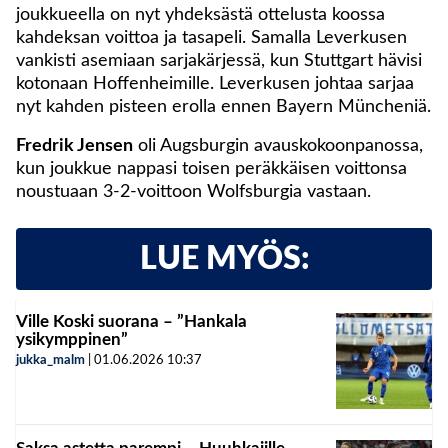
joukkueella on nyt yhdeksästä ottelusta koossa
kahdeksan voittoa ja tasapeli. Samalla Leverkusen
vankisti asemiaan sarjakärjessä, kun Stuttgart hävisi
kotonaan Hoffenheimille. Leverkusen johtaa sarjaa
nyt kahden pisteen erolla ennen Bayern Müncheniä.
Fredrik Jensen
oli Augsburgin avauskokoonpanossa,
kun joukkue nappasi toisen peräkkäisen voittonsa
noustuaan 3-2-voittoon Wolfsburgia vastaan.
LUE MYÖS:
Ville Koski suorana – ”Hankala
ysikymppinen”
jukka_malm
|
01.06.2026
10:37