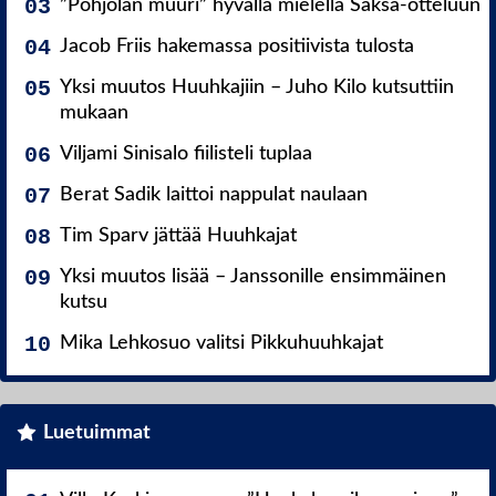
”Pohjolan muuri” hyvällä mielellä Saksa-otteluun
Jacob Friis hakemassa positiivista tulosta
Yksi muutos Huuhkajiin – Juho Kilo kutsuttiin
mukaan
Viljami Sinisalo fiilisteli tuplaa
Berat Sadik laittoi nappulat naulaan
Tim Sparv jättää Huuhkajat
Yksi muutos lisää – Janssonille ensimmäinen
kutsu
Mika Lehkosuo valitsi Pikkuhuuhkajat
Luetuimmat