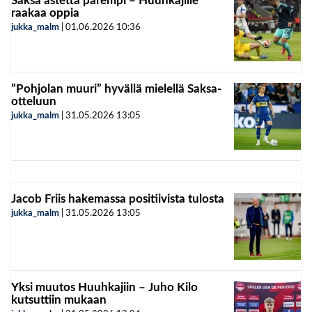
Saksa astetta parempi – Huuhkajille
raakaa oppia
jukka_malm
|
01.06.2026
10:36
”Pohjolan muuri” hyvällä mielellä Saksa-
otteluun
jukka_malm
|
31.05.2026
13:05
Jacob Friis hakemassa positiivista tulosta
jukka_malm
|
31.05.2026
13:05
Yksi muutos Huuhkajiin – Juho Kilo
kutsuttiin mukaan