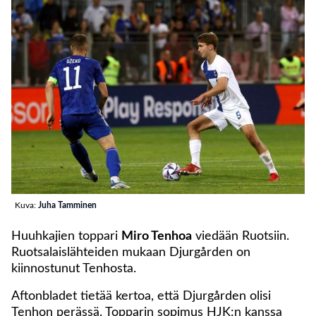
Kuva:
Juha Tamminen
Huuhkajien toppari
Miro Tenhoa
viedään Ruotsiin.
Ruotsalaislähteiden mukaan Djurgården on
kiinnostunut Tenhosta.
Aftonbladet tietää kertoa, että Djurgården olisi
Tenhon perässä. Topparin sopimus HJK:n kanssa