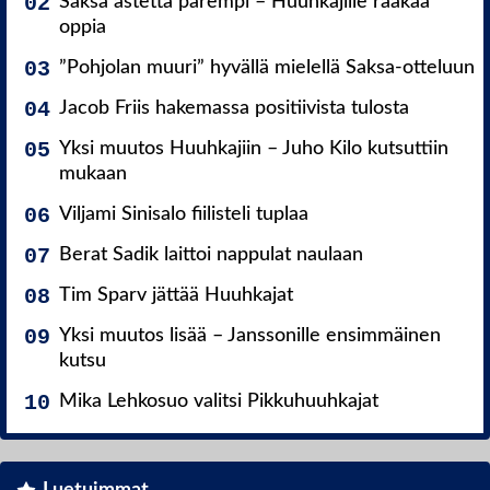
Saksa astetta parempi – Huuhkajille raakaa
oppia
”Pohjolan muuri” hyvällä mielellä Saksa-otteluun
Jacob Friis hakemassa positiivista tulosta
Yksi muutos Huuhkajiin – Juho Kilo kutsuttiin
mukaan
Viljami Sinisalo fiilisteli tuplaa
Berat Sadik laittoi nappulat naulaan
Tim Sparv jättää Huuhkajat
Yksi muutos lisää – Janssonille ensimmäinen
kutsu
Mika Lehkosuo valitsi Pikkuhuuhkajat