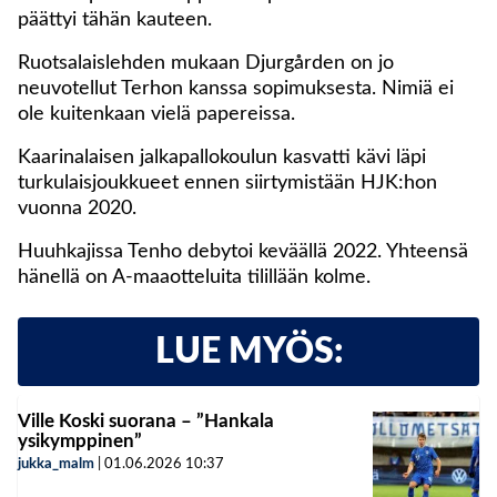
päättyi tähän kauteen.
Ruotsalaislehden mukaan Djurgården on jo
neuvotellut Terhon kanssa sopimuksesta. Nimiä ei
ole kuitenkaan vielä papereissa.
Kaarinalaisen jalkapallokoulun kasvatti kävi läpi
turkulaisjoukkueet ennen siirtymistään HJK:hon
vuonna 2020.
Huuhkajissa Tenho debytoi keväällä 2022. Yhteensä
hänellä on A-maaotteluita tilillään kolme.
LUE MYÖS:
Ville Koski suorana – ”Hankala
ysikymppinen”
jukka_malm
|
01.06.2026
10:37