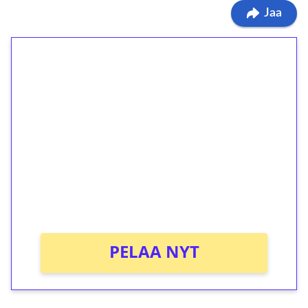
Jaa
1€ = 10€ arvosta
ilmaiskierroksia ilman
kierrätystä!
Talleta 1€
Saat heti 50 ilmaiskierrosta Tuohi 1000 -
peliin (arvo 0,20€ per kierros)!
Ei kierrätysvaatimusta!
PELAA NYT