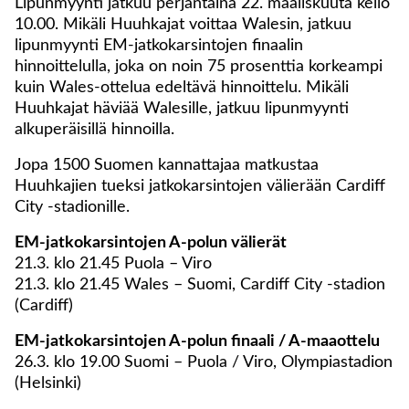
Lipunmyynti jatkuu perjantaina 22. maaliskuuta kello
10.00. Mikäli Huuhkajat voittaa Walesin, jatkuu
lipunmyynti EM-jatkokarsintojen finaalin
hinnoittelulla, joka on noin 75 prosenttia korkeampi
kuin Wales-ottelua edeltävä hinnoittelu. Mikäli
Huuhkajat häviää Walesille, jatkuu lipunmyynti
alkuperäisillä hinnoilla.
Jopa 1500 Suomen kannattajaa matkustaa
Huuhkajien tueksi jatkokarsintojen välierään Cardiff
City -stadionille.
EM-jatkokarsintojen A-polun välierät
21.3. klo 21.45 Puola – Viro
21.3. klo 21.45 Wales – Suomi, Cardiff City -stadion
(Cardiff)
EM-jatkokarsintojen A-polun finaali / A-maaottelu
26.3. klo 19.00 Suomi – Puola / Viro, Olympiastadion
(Helsinki)