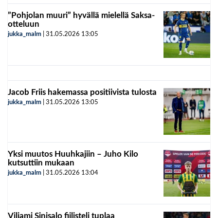
”Pohjolan muuri” hyvällä mielellä Saksa-
otteluun
jukka_malm
|
31.05.2026
13:05
Jacob Friis hakemassa positiivista tulosta
jukka_malm
|
31.05.2026
13:05
Yksi muutos Huuhkajiin – Juho Kilo
kutsuttiin mukaan
jukka_malm
|
31.05.2026
13:04
Viljami Sinisalo fiilisteli tuplaa