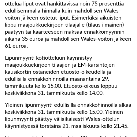
ottelua liput ovat hankittavissa noin 75 prosenttia
edullisemmalla hinnalla kuin mahdollisen Wales-
voiton jälkeen ostetut liput. Esimerkiksi aikuisten
lippu maajoukkuekirjeen tilaajalle (tilaus ilmainen)
päätyyn tai kaarteeseen maksaa ennakkomyynnin
aikana 35 euroa ja mahdollisen Wales-voiton jälkeen
61 euroa.
Lipunmyynti kotiotteluun käynnistyy
maajoukkuekirjeen tilaajien ja EM-karsintojen
kausikortin ostaneiden etuosto-oikeudella ja
edullisilla ennakkohinnoilla maanantaina 29.
tammikuuta kello 15.00. Etuosto-oikeus loppuu
keskiviikkona 31. tammikuuta kello 14.00.
Yleinen lipunmyynti edullisilla ennakkohinnoilla alkaa
keskiviikkona 31. tammikuuta kello 15.00. Yleinen
lipunmyynti päättyy väliaikaisesti Wales-ottelun
käynnistyessä torstaina 21. maaliskuuta kello 21.45.