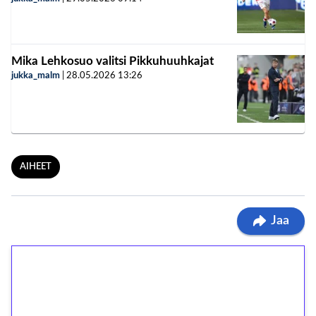
Mika Lehkosuo valitsi Pikkuhuuhkajat
jukka_malm
|
28.05.2026
13:26
AIHEET
Jaa
1€ = 10€ arvosta
ilmaiskierroksia ilman
kierrätystä!