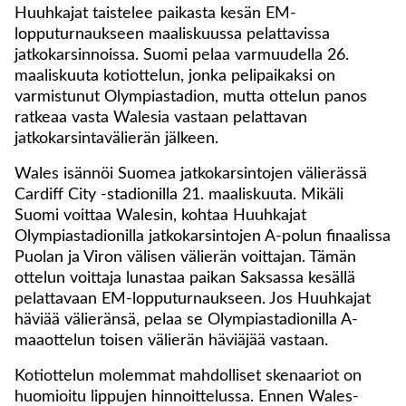
Huuhkajat taistelee paikasta kesän EM-
lopputurnaukseen maaliskuussa pelattavissa
jatkokarsinnoissa. Suomi pelaa varmuudella 26.
maaliskuuta kotiottelun, jonka pelipaikaksi on
varmistunut Olympiastadion, mutta ottelun panos
ratkeaa vasta Walesia vastaan pelattavan
jatkokarsintavälierän jälkeen.
Wales isännöi Suomea jatkokarsintojen välierässä
Cardiff City -stadionilla 21. maaliskuuta. Mikäli
Suomi voittaa Walesin, kohtaa Huuhkajat
Olympiastadionilla jatkokarsintojen A-polun finaalissa
Puolan ja Viron välisen välierän voittajan. Tämän
ottelun voittaja lunastaa paikan Saksassa kesällä
pelattavaan EM-lopputurnaukseen. Jos Huuhkajat
häviää välieränsä, pelaa se Olympiastadionilla A-
maaottelun toisen välierän häviäjää vastaan.
Kotiottelun molemmat mahdolliset skenaariot on
huomioitu lippujen hinnoittelussa. Ennen Wales-