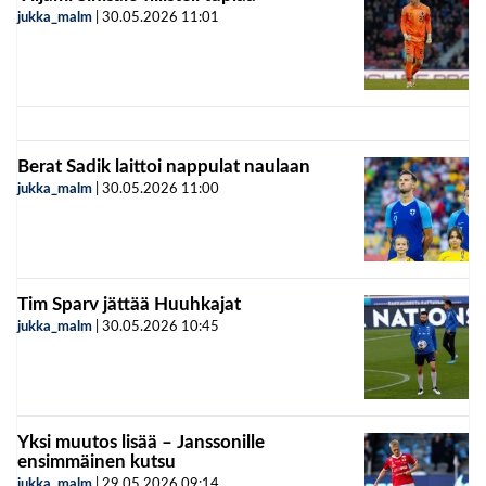
jukka_malm
|
30.05.2026
11:01
Berat Sadik laittoi nappulat naulaan
jukka_malm
|
30.05.2026
11:00
Tim Sparv jättää Huuhkajat
jukka_malm
|
30.05.2026
10:45
Yksi muutos lisää – Janssonille
ensimmäinen kutsu
jukka_malm
|
29.05.2026
09:14