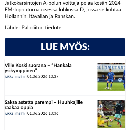
Jatkokarsintojen A-polun voittaja pelaa kesän 2024
EM-lopputurnauksessa lohkossa D, jossa se kohtaa
Hollannin, Itävallan ja Ranskan.
Lähde: Palloliiton tiedote
LUE MYÖS:
Ville Koski suorana – ”Hankala
ysikymppinen”
jukka_malm
|
01.06.2026
10:37
Saksa astetta parempi – Huuhkajille
raakaa oppia
jukka_malm
|
01.06.2026
10:36