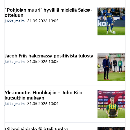
”Pohjolan muuri” hyvällä mielellä Saksa-
otteluun
jukka_malm
|
31.05.2026
13:05
Jacob Friis hakemassa positiivista tulosta
jukka_malm
|
31.05.2026
13:05
Yksi muutos Huuhkajiin – Juho Kilo
kutsuttiin mukaan
jukka_malm
|
31.05.2026
13:04
Viljami Sinisalo fiilisteli tuplaa