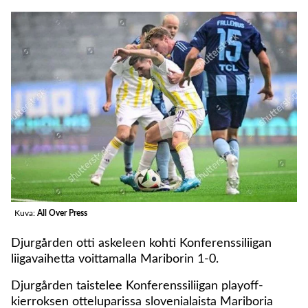
Kuva:
All Over Press
Djurgården otti askeleen kohti Konferenssiliigan
liigavaihetta voittamalla Mariborin 1-0.
Djurgården taistelee Konferenssiliigan playoff-
kierroksen otteluparissa slovenialaista Mariboria