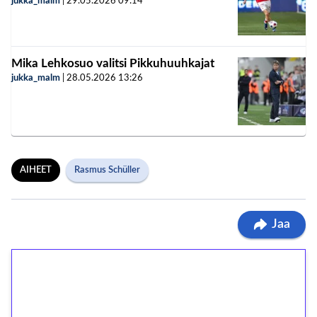
jukka_malm
|
29.05.2026
09:14
Mika Lehkosuo valitsi Pikkuhuuhkajat
jukka_malm
|
28.05.2026
13:26
AIHEET
Rasmus Schüller
Jaa
1€ = 10€ arvosta
ilmaiskierroksia ilman