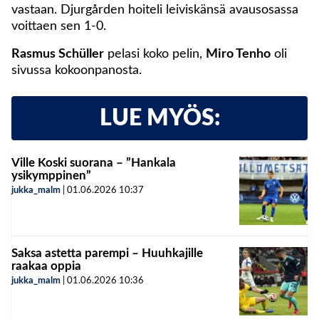
vastaan. Djurgården hoiteli leiviskänsä avausosassa
voittaen sen 1-0.
Rasmus Schüller
pelasi koko pelin,
Miro Tenho
oli
sivussa kokoonpanosta.
LUE MYÖS:
Ville Koski suorana – ”Hankala
ysikymppinen”
jukka_malm
|
01.06.2026
10:37
Saksa astetta parempi – Huuhkajille
raakaa oppia
jukka_malm
|
01.06.2026
10:36