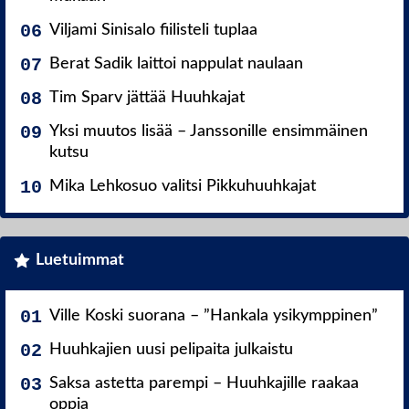
Viljami Sinisalo fiilisteli tuplaa
Berat Sadik laittoi nappulat naulaan
Tim Sparv jättää Huuhkajat
Yksi muutos lisää – Janssonille ensimmäinen
kutsu
Mika Lehkosuo valitsi Pikkuhuuhkajat
Luetuimmat
Ville Koski suorana – ”Hankala ysikymppinen”
Huuhkajien uusi pelipaita julkaistu
Saksa astetta parempi – Huuhkajille raakaa
oppia