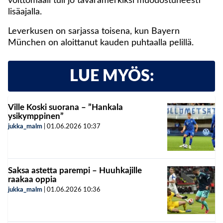
voittomaali tuli jo tavaramerkiksi muodostuneesti
lisäajalla.
Leverkusen on sarjassa toisena, kun Bayern
München on aloittanut kauden puhtaalla pelillä.
LUE MYÖS:
Ville Koski suorana – ”Hankala
ysikymppinen”
jukka_malm
|
01.06.2026
10:37
Saksa astetta parempi – Huuhkajille
raakaa oppia
jukka_malm
|
01.06.2026
10:36