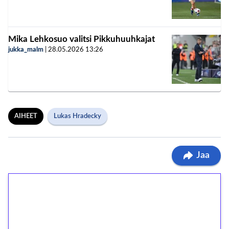
Mika Lehkosuo valitsi Pikkuhuuhkajat
jukka_malm
|
28.05.2026
13:26
AIHEET
Lukas Hradecky
Jaa
1€ = 10€ arvosta
ilmaiskierroksia ilman
kierrätystä!