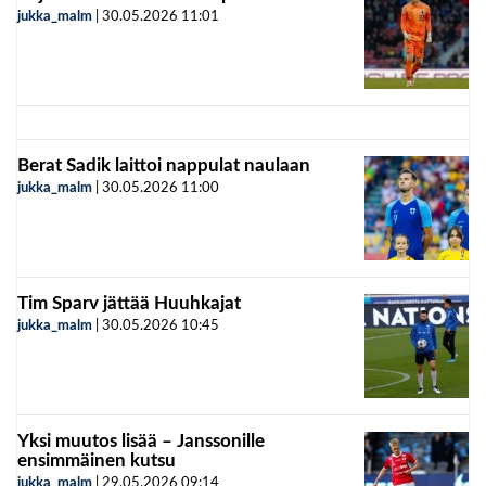
jukka_malm
|
30.05.2026
11:01
Berat Sadik laittoi nappulat naulaan
jukka_malm
|
30.05.2026
11:00
Tim Sparv jättää Huuhkajat
jukka_malm
|
30.05.2026
10:45
Yksi muutos lisää – Janssonille
ensimmäinen kutsu
jukka_malm
|
29.05.2026
09:14