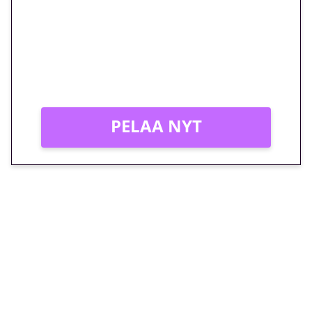
peliin – vain 1 eurolla!
Peli: Reactoonz
Vain uusille asiakkaille!
PELAA NYT