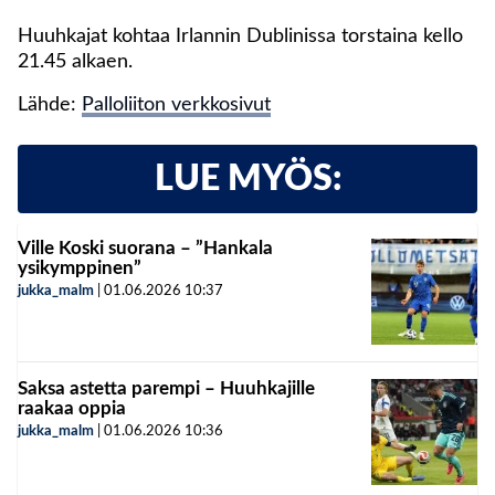
Huuhkajat kohtaa Irlannin Dublinissa torstaina kello
21.45 alkaen.
Lähde:
Palloliiton verkkosivut
LUE MYÖS:
Ville Koski suorana – ”Hankala
ysikymppinen”
jukka_malm
|
01.06.2026
10:37
Saksa astetta parempi – Huuhkajille
raakaa oppia
jukka_malm
|
01.06.2026
10:36