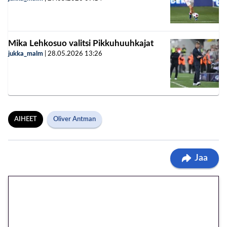
Mika Lehkosuo valitsi Pikkuhuuhkajat
jukka_malm
|
28.05.2026
13:26
AIHEET
Oliver Antman
Jaa
🎁 Huipputarjous jatkuu: 10
euron kierrätysvapaa
megakierros Reactoonz-