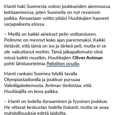
Irlanti haki Suomesta voiton joukkueiden aiemmassa
kohtaamisessa, joten Suomella on nyt revanssin
paikka. Ainoastaan voitto pitäisi Huuhkajien haaveet
sarjapaikasta elossa.
– Meillä on kaikki ainekset pelin voittamiseen.
Pelimme on mennyt koko ajan paremmaksi. Kaikki
tietävät, että tämä on iso ja tärkeä peli, mutta ei se
ole vaikuttanut meihin. Tämä jalkapallomatsi siinä
missä kaikki muutkin, Huuhkajien
Oliver Antman
pohti lähtöasetelmia
Palloliiton sivuilla
.
Irlanti rankaisi Suomea tylyllä tavalla
Olympiastadionilla ja joukkue pursuaa
Valioliigakokemusta. Antman tiedostaa, että
Huuhkajilla on kova paikka.
– Irlanti on todella dynaaminen ja fyysinen joukkue.
He ottavat keskustan todella tiukasti, mutta se avaa
mahdollisuuksia edetä laidoilta.