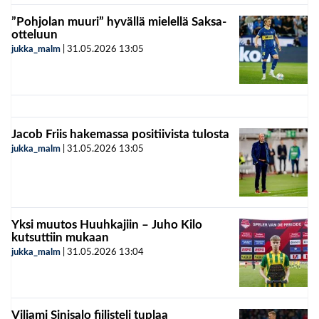
”Pohjolan muuri” hyvällä mielellä Saksa-
otteluun
jukka_malm
|
31.05.2026
13:05
Jacob Friis hakemassa positiivista tulosta
jukka_malm
|
31.05.2026
13:05
Yksi muutos Huuhkajiin – Juho Kilo
kutsuttiin mukaan
jukka_malm
|
31.05.2026
13:04
Viljami Sinisalo fiilisteli tuplaa