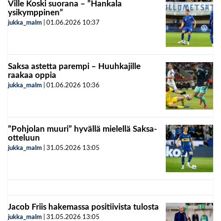
Ville Koski suorana – ”Hankala
ysikymppinen”
jukka_malm
|
01.06.2026
10:37
Saksa astetta parempi – Huuhkajille
raakaa oppia
jukka_malm
|
01.06.2026
10:36
”Pohjolan muuri” hyvällä mielellä Saksa-
otteluun
jukka_malm
|
31.05.2026
13:05
Jacob Friis hakemassa positiivista tulosta
jukka_malm
|
31.05.2026
13:05