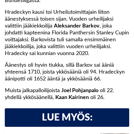
Bundesliigassa.
Hradeckyn kausi toi Urheilutoimittajain liiton
äänestyksessä toisen sijan. Vuoden urheilijaksi
valittiin jääkiekkoilija
Aleksander Barkov
, joka
johdatti kapteenina Florida Panthersin Stanley Cupin
voittajaksi. Barkovista tuli samalla ensimmäinen
jääkiekkoilija, joka valittiin vuoden urheilijaksi.
Hradecky sai kunnian vuonna 2020.
Äänestys oli hyvin tiukka, sillä Barkov sai ääniä
yhteensä 1710, joista ykkösääniä oli 94. Hradeckyn
äänipotti oli 1652 ääntä ja ykkösääniä 66.
Muista jalkapalloilijoista
Joel Pohjanpalo
oli 22.
yhdellä ykkösäänellä,
Kaan Kairinen
oli 26.
LUE MYÖS: