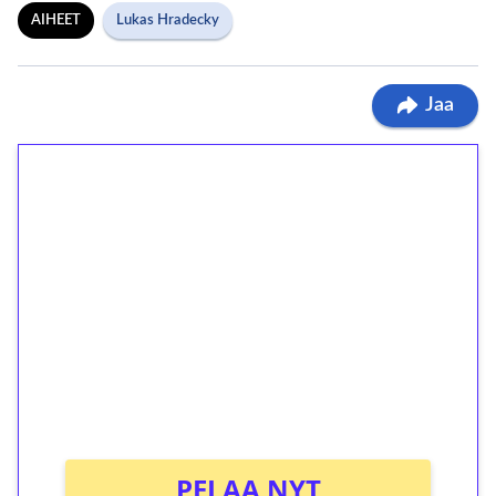
AIHEET
Lukas Hradecky
Jaa
1€ = 10€ arvosta
ilmaiskierroksia ilman
kierrätystä!
Talleta 1€
Saat heti 50 ilmaiskierrosta Tuohi 1000 -
peliin (arvo 0,20€ per kierros)!
Ei kierrätysvaatimusta!
PELAA NYT