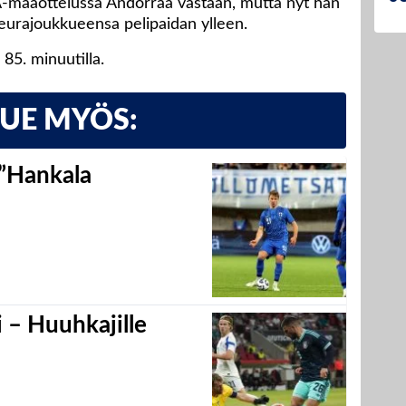
 A-maaottelussa Andorraa vastaan, mutta nyt hän
eurajoukkueensa pelipaidan ylleen.
85. minuutilla.
LUE MYÖS:
 ”Hankala
 – Huuhkajille