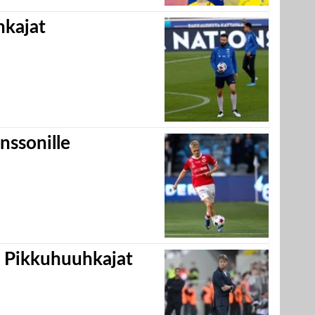
hkajat
nssonille
i Pikkuhuuhkajat