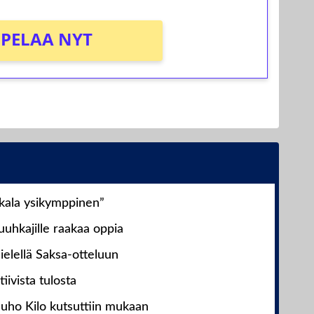
PELAA NYT
nkala ysikymppinen”
uhkajille raakaa oppia
ielellä Saksa-otteluun
iivista tulosta
Juho Kilo kutsuttiin mukaan