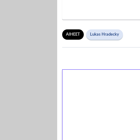
AIHEET
Lukas Hradecky
1€ = 10€ arvosta 
kierrätystä!
Talleta 1€
Saat heti 50 ilmaiskierr
kierros)!
Ei kierrätysvaatimusta!