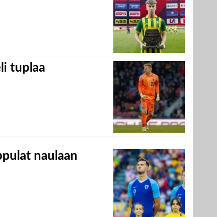
eli tuplaa
appulat naulaan