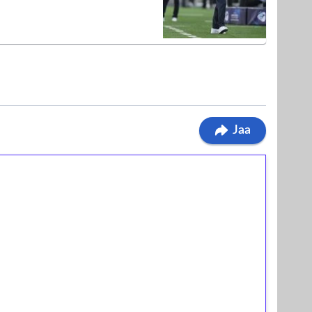
Jaa
ilmaiskierroksia ilman
osta Tuohi 1000 -peliin (arvo 0,20€ per