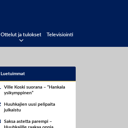
Ottelut ja tulokset
Televisiointi
Luetuimmat
Ville Koski suorana – ”Hankala
ysikymppinen”
Huuhkajien uusi pelipaita
julkaistu
Saksa astetta parempi –
Huuhkajille raakaa oppia