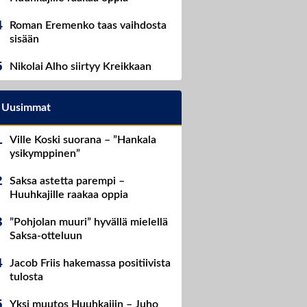
Roman Eremenko taas vaihdosta
sisään
Nikolai Alho siirtyy Kreikkaan
Uusimmat
Ville Koski suorana – ”Hankala
ysikymppinen”
Saksa astetta parempi –
Huuhkajille raakaa oppia
”Pohjolan muuri” hyvällä mielellä
Saksa-otteluun
Jacob Friis hakemassa positiivista
tulosta
Yksi muutos Huuhkajiin – Juho